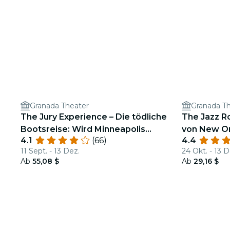
Granada Theater
Granada T
The Jury Experience – Die tödliche
The Jazz Ro
Bootsreise: Wird Minneapolis
von New O
4.1
(66)
4.4
Gerechtigkeit liefern?
11 Sept. - 13 Dez.
24 Okt. - 13 D
Ab
55,08 $
Ab
29,16 $