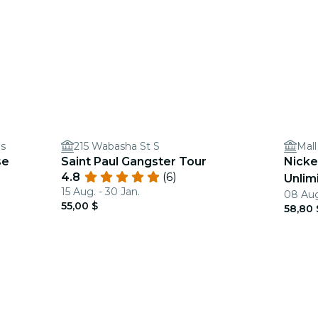
is
215 Wabasha St S
Mall
se
Saint Paul Gangster Tour
Nicke
4.8
(6)
Unlim
15 Aug. - 30 Jan.
08 Aug
Amer
55,00 $
58,80 