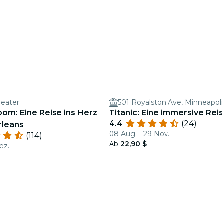
heater
501 Royalston Ave, Minneapol
om: Eine Reise ins Herz
Titanic: Eine immersive Rei
4.4
(24)
rleans
08 Aug. - 29 Nov.
(114)
Ab
22,90 $
ez.