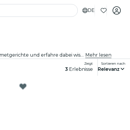
DE
Nimm an den besten Verkostungen in Minneapolis teil. Probiere Weine, handwerklich gebraute Biere und Gourmetgerichte und erfahre dabei wissenswerte Einzelheiten von Experten.
Mehr lesen
Zeigt
Sortieren nach
3
Erlebnisse
Relevanz