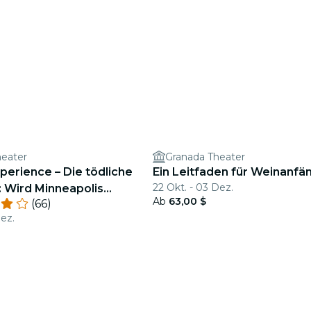
heater
Granada Theater
perience – Die tödliche
Ein Leitfaden für Weinanfä
22 Okt. - 03 Dez.
: Wird Minneapolis
Ab
63,00 $
(66)
it liefern?
Dez.