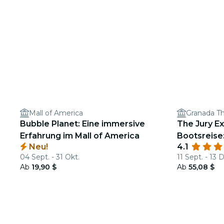
Mall of America
Granada T
Bubble Planet: Eine immersive
The Jury Ex
Erfahrung im Mall of America
Bootsreise
Neu!
4.1
Gerechtigke
04 Sept. - 31 Okt.
11 Sept. - 13 
Ab
19,90 $
Ab
55,08 $