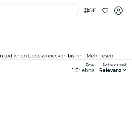
DE
Komm zu The Jury Experience einer immersiven Theateraufführung, bei der du Teil der Geschworenen bist. Von tödlichen Liebesdreiecken bis hin zu medizinischen Katastrophen – jeder Fall steckt voller Skandale, Drama und schockierender Wendungen. Diskutiere die Beweise, hinterfrage die Motive und entscheide: schuldig oder nicht schuldig?
Mehr lesen
Zeigt
Sortieren nach
1
Erlebnis
Relevanz