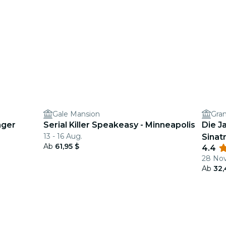
Gale Mansion
Gra
nger
Serial Killer Speakeasy - Minneapolis
Die J
13 - 16 Aug.
Sinat
Ab
61,95 $
4.4
28 Nov
Ab
32,