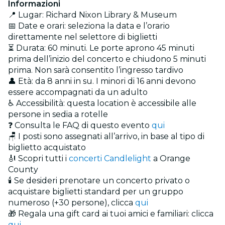
Informazioni
📍 Lugar: Richard Nixon Library & Museum
📅 Date e orari: seleziona la data e l’orario
direttamente nel selettore di biglietti
⏳ Durata: 60 minuti. Le porte aprono 45 minuti
prima dell’inizio del concerto e chiudono 5 minuti
prima. Non sarà consentito l’ingresso tardivo
👤 Età: da 8 anni in su. I minori di 16 anni devono
essere accompagnati da un adulto
♿ Accessibilità: questa location è accessibile alle
persone in sedia a rotelle
❓ Consulta le FAQ di questo evento
qui
🪑 I posti sono assegnati all’arrivo, in base al tipo di
biglietto acquistato
🎻 Scopri tutti i
concerti Candlelight
a Orange
County
🕯️ Se desideri prenotare un concerto privato o
acquistare biglietti standard per un gruppo
numeroso (+30 persone), clicca
qui
🎁 Regala una gift card ai tuoi amici e familiari: clicca
qui