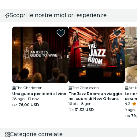
Scopri le nostre migliori esperienze
The Charleston
The Charleston
Una guida per idioti al vino
The Jazz Room: un viaggio
Lezion
28 ago - 13 nov
nel cuore di New Orleans
ceram
16 ott - 8 gen
4.2
Da
76,00 USD
Da
31,32 USD
9 ago 
Da
79
Categorie correlate