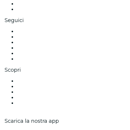
Benefit aziendali
Gift card e voucher aziendali
Seguici
Facebook
X (Twitter)
Instagram
TikTok
LinkedIn
Youtube
Scopri
Luoghi a Orange County
Oggi
Domani
Questa settimana
Questo fine settimana
Scarica la nostra app