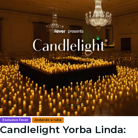
Image 1
Image 2
Image 3
Image 4
Image 5
Esclusivo Fever
Andando a ruba
Candlelight Yorba Linda: