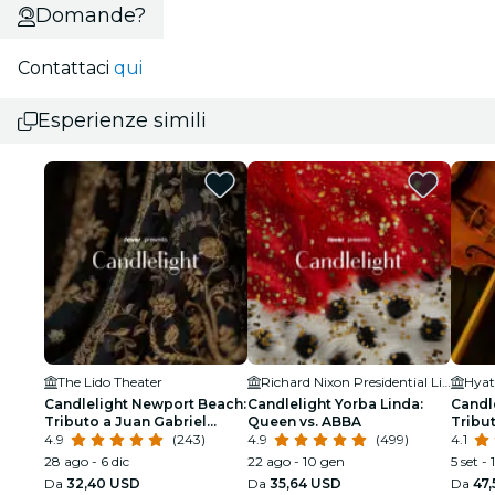
Domande?
Contattaci
qui
Esperienze simili
The Lido Theater
Richard Nixon Presidential Library & Museum
Candlelight Newport Beach:
Candlelight Yorba Linda:
Candl
Tributo a Juan Gabriel
Queen vs. ABBA
Tribu
suonate con gli archi
4.9
(243)
4.9
(499)
4.1
28 ago - 6 dic
22 ago - 10 gen
5 set - 
Da
32,40 USD
Da
35,64 USD
Da
47