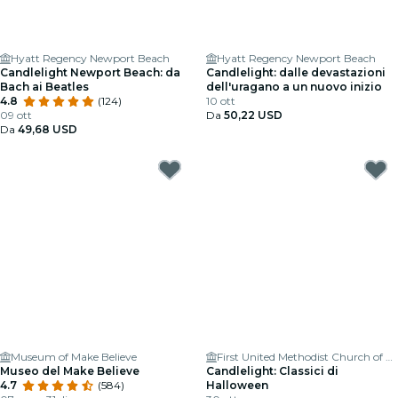
Hyatt Regency Newport Beach
Hyatt Regency Newport Beach
Candlelight Newport Beach: da
Candlelight: dalle devastazioni
Bach ai Beatles
dell'uragano a un nuovo inizio
4.8
(124)
10 ott
09 ott
Da
50,22 USD
Da
49,68 USD
Museum of Make Believe
First United Methodist Church of Costa Mesa
Museo del Make Believe
Candlelight: Classici di
4.7
(584)
Halloween