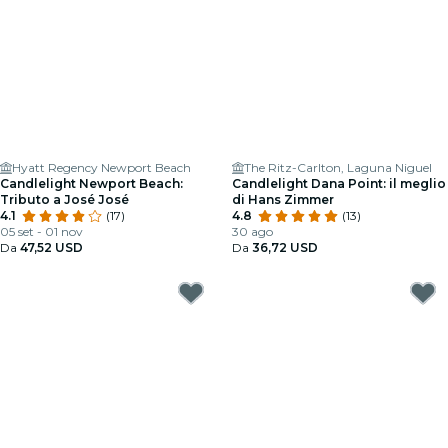
Hyatt Regency Newport Beach
The Ritz-Carlton, Laguna Niguel
Candlelight Newport Beach:
Candlelight Dana Point: il meglio
Tributo a José José
di Hans Zimmer
4.1
(17)
4.8
(13)
05 set - 01 nov
30 ago
Da
47,52 USD
Da
36,72 USD