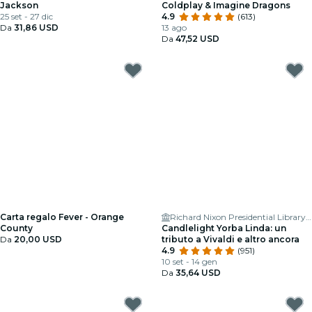
Jackson
Coldplay & Imagine Dragons
25 set - 27 dic
4.9
(613)
Da
31,86 USD
13 ago
Da
47,52 USD
Carta regalo Fever - Orange
Richard Nixon Presidential Library & Museum
County
Candlelight Yorba Linda: un
Da
20,00 USD
tributo a Vivaldi e altro ancora
4.9
(951)
10 set - 14 gen
Da
35,64 USD