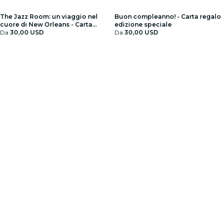
The Jazz Room: un viaggio nel
Buon compleanno! - Carta regalo
cuore di New Orleans - Carta
edizione speciale
regalo
Da
30,00 USD
Da
30,00 USD