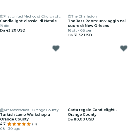
First United Methodist Church of Costa Mesa
The Charleston
Candlelight: classici di Natale
The Jazz Room: un viaggio nel
19 dic
cuore di New Orleans
Da
43,20 USD
16 ott - 08 gen
Da
31,32 USD
Art Masterclass - Orange County
Carta regalo Candlelight -
Turkish Lamp Workshop a
Orange County
Orange County
Da
80,00 USD
4.7
(11)
08 - 30 ago