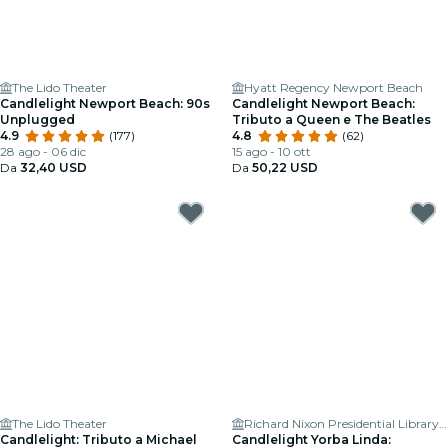
The Lido Theater
Hyatt Regency Newport Beach
Candlelight Newport Beach: 90s
Candlelight Newport Beach:
Unplugged
Tributo a Queen e The Beatles
4.9
(177)
4.8
(62)
28 ago - 06 dic
15 ago - 10 ott
Da
32,40 USD
Da
50,22 USD
The Lido Theater
Richard Nixon Presidential Library & Museum
Candlelight: Tributo a Michael
Candlelight Yorba Linda: