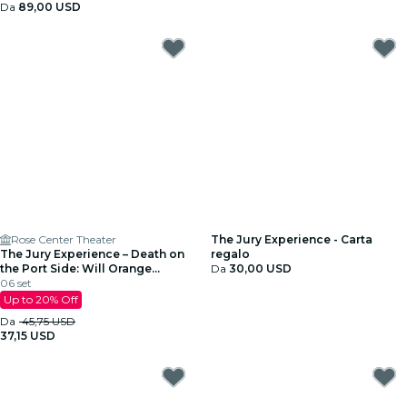
Da
89,00 USD
Rose Center Theater
The Jury Experience - Carta
The Jury Experience – Death on
regalo
the Port Side: Will Orange
Da
30,00 USD
County Deliver Justice?
06 set
Up to 20% Off
Da
45,75 USD
37,15 USD