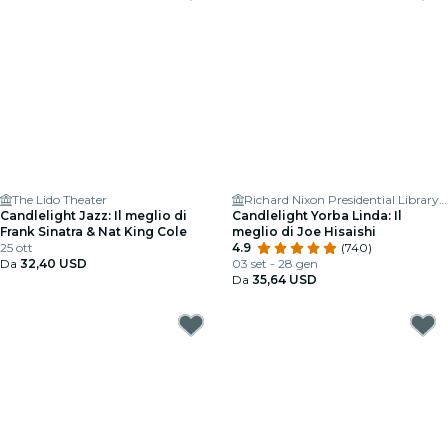
The Lido Theater
Richard Nixon Presidential Library & Museum
Candlelight Jazz: Il meglio di
Candlelight Yorba Linda: Il
Frank Sinatra & Nat King Cole
meglio di Joe Hisaishi
25 ott
4.9
(740)
Da
32,40 USD
03 set - 28 gen
Da
35,64 USD