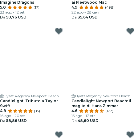
Imagine Dragons
ai Fleetwood Mac
5.0
(17)
4.9
(498)
23 ago - 12 set
22 ago - 28 gen
Da
50,76 USD
Da
35,64 USD
Hyatt Regency Newport Beach
Hyatt Regency Newport Beach
Candlelight: Tributo a Taylor
Candlelight Newport Beach: il
Swift
meglio di Hans Zimmer
4.8
(18)
4.6
(177)
16 ago - 20 set
15 ago - 17 ott
Da
58,86 USD
Da
48,60 USD