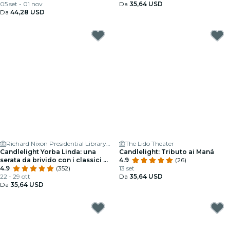
05 set - 01 nov
Da
35,64 USD
Da
44,28 USD
Richard Nixon Presidential Library & Museum
The Lido Theater
Candlelight Yorba Linda: una
Candlelight: Tributo ai Maná
serata da brivido con i classici di
4.9
(26)
Halloween
4.9
(352)
13 set
22 - 29 ott
Da
35,64 USD
Da
35,64 USD