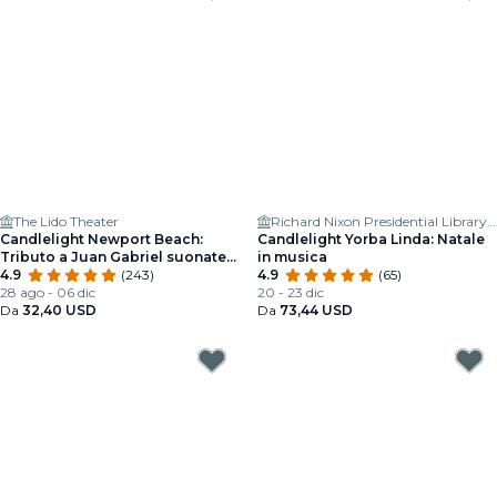
The Lido Theater
Richard Nixon Presidential Library & Museum
Candlelight Newport Beach:
Candlelight Yorba Linda: Natale
Tributo a Juan Gabriel suonate
in musica
con gli archi
4.9
(243)
4.9
(65)
28 ago - 06 dic
20 - 23 dic
Da
32,40 USD
Da
73,44 USD