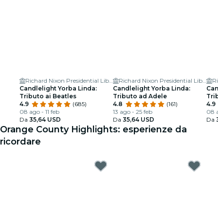
Richard Nixon Presidential Library & Museum
Richard Nixon Presidential Library & Museum
Candlelight Yorba Linda:
Candlelight Yorba Linda:
Can
Tributo ai Beatles
Tributo ad Adele
Tri
4.9
(685)
4.8
(161)
4.9
08 ago - 11 feb
13 ago - 25 feb
08 a
Da
35,64 USD
Da
35,64 USD
Da
Orange County Highlights: esperienze da
ricordare