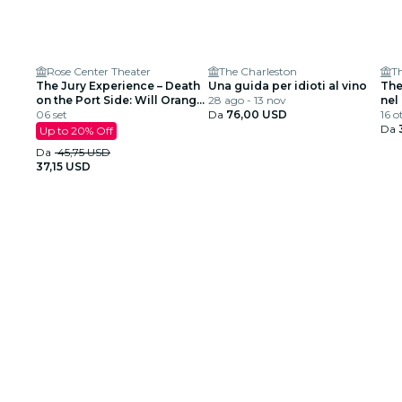
Rose Center Theater
The Charleston
T
The Jury Experience – Death
Una guida per idioti al vino
The
on the Port Side: Will Orange
28 ago - 13 nov
nel
County Deliver Justice?
06 set
Da
76,00 USD
16 o
Da
Up to 20% Off
Da
45,75 USD
37,15 USD