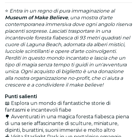
⭐
Entra in un regno di pura immaginazione al
Museum of Make Believe
, una mostra d'arte
contemporanea immersiva dove ogni angolo riserva
piacenti sorprese. Lasciati trasportare in una
incantevole foresta fiabesca di 93 metri quadrati nel
cuore di Laguna Beach, adornata da alberi mistici,
lucciole scintillanti e opere d'arte coinvolgenti.
Perditi in questo mondo incantato e lascia che un
tipo di magia senza tempo ti guidi in un'avventura
unica. Ogni acquisto di biglietto è una donazione
alla nostra organizzazione no-profit, che ci aiuta a
crescere e a condividere il make believe!
Punti salienti
📖 Esplora un mondo di fantastiche storie di
fantasmi e incantevoli fiabe
🌳 Avventurati in una magica foresta fiabesca piena
di una serie affascinante di sculture, miniature,
dipinti, burattini, suoni immersivi e molto altro
🎪 Visita Starlight Park in un nostalgico omaggio