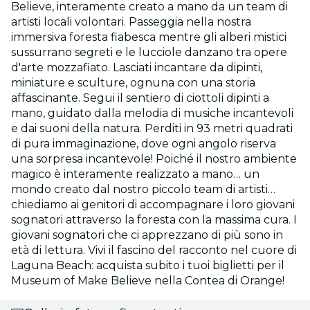
Believe, interamente creato a mano da un team di
artisti locali volontari. Passeggia nella nostra
immersiva foresta fiabesca mentre gli alberi mistici
sussurrano segreti e le lucciole danzano tra opere
d'arte mozzafiato. Lasciati incantare da dipinti,
miniature e sculture, ognuna con una storia
affascinante. Segui il sentiero di ciottoli dipinti a
mano, guidato dalla melodia di musiche incantevoli
e dai suoni della natura. Perditi in 93 metri quadrati
di pura immaginazione, dove ogni angolo riserva
una sorpresa incantevole! Poiché il nostro ambiente
magico è interamente realizzato a mano… un
mondo creato dal nostro piccolo team di artisti…
chiediamo ai genitori di accompagnare i loro giovani
sognatori attraverso la foresta con la massima cura. I
giovani sognatori che ci apprezzano di più sono in
età di lettura. Vivi il fascino del racconto nel cuore di
Laguna Beach: acquista subito i tuoi biglietti per il
Museum of Make Believe nella Contea di Orange!