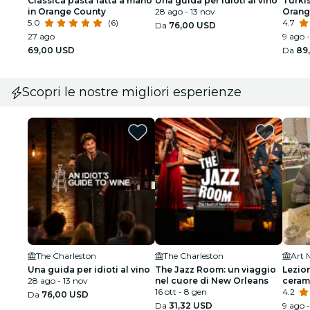
Classica pasta fatta a mano
Una guida per idioti al vino
Turki
in Orange County
28 ago - 13 nov
Orang
5.0
(6)
4.7
Da
76,00 USD
27 ago
9 ago 
69,00 USD
Da
89
Scopri le nostre migliori esperienze
The Charleston
The Charleston
Una guida per idioti al vino
The Jazz Room: un viaggio
Lezion
28 ago - 13 nov
nel cuore di New Orleans
ceram
16 ott - 8 gen
4.2
Da
76,00 USD
Da
31,32 USD
9 ago 