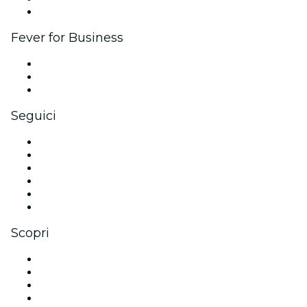
Brand partnership
Fever for Business
Eventi privati e biglietti di gruppo
Benefit aziendali
Gift card e voucher aziendali
Seguici
Facebook
X (Twitter)
Instagram
TikTok
LinkedIn
Youtube
Scopri
Luoghi a Orange County
Oggi
Domani
Questa settimana