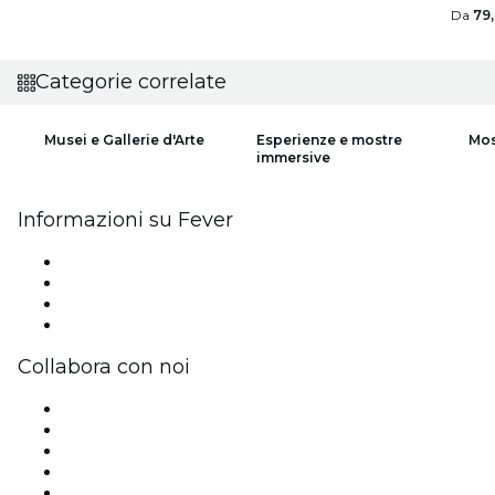
Da
79
Categorie correlate
Musei e Gallerie d'Arte
Esperienze e mostre
Mos
immersive
Informazioni su Fever
Stampa
Unisciti al team
Carte regalo
Centro assistenza
Collabora con noi
Gestisci il tuo evento
Pubblica il tuo evento
Eventi aziendali & benefit
Programma di affiliazione
Programma Ambassador e Influencer