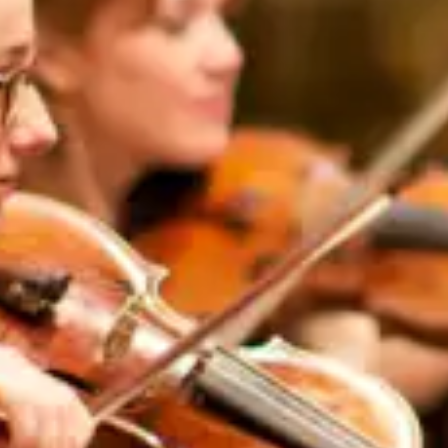
restaurantes
cine