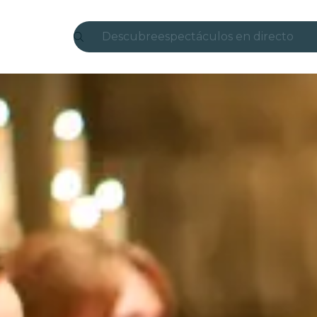
Descubre
espectáculos en directo
Madrid
candlelight
Londres
experiencias y ciudades
São Paulo
exposiciones
Seúl
recorridos por la ciudad
conciertos