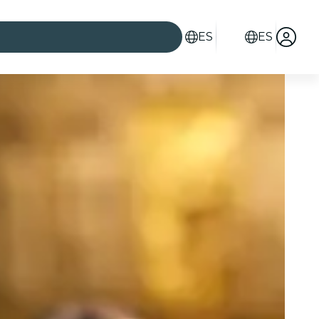
ES
ES