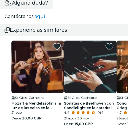
¿Alguna duda?
Contáctanos
aquí
Experiencias similares
St Giles' Cathedral
St Giles' Cathedral
St Gi
Mozart & Mendelssohn a la
Sonatas de Beethoven con
Conci
luz de las velas en la
Candlelight en la catedral
Grieg
Catedral de St Giles
21 ago
de St Giles
4.4
(44)
luz de
4.7
Catedr
Desde
20,00 GBP
21 ago - 30 nov
26 sep
Desde
15,00 GBP
Desde