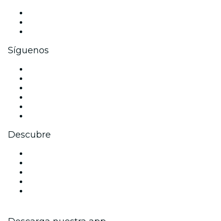
Eventos privados y entradas de grupo
Beneficios corporativos
Tarjetas y cupones de regalo corporativos
Síguenos
Facebook
X (Twitter)
Instagram
TikTok
LinkedIn
Youtube
Descubre
Locales y espacios de eventos en Edimburgo
Hoy
Mañana
Esta semana
Este fin de semana