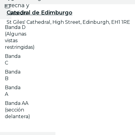
fecha y
Catedral de Edimburgo
sesión
St Giles' Cathedral, High Street, Edinburgh, EH1 1RE
Banda D
(Algunas
vistas
restringidas)
Banda
C
Banda
B
Banda
A
Banda AA
(sección
delantera)