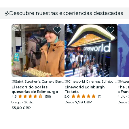
Descubre nuestras experiencias destacadas
Saint Stephen's Comely Bank Church
Cineworld Cinemas Edinburgh
Asse
El recorrido por las
Cineworld Edinburgh
The J
queserías de Edimburgo
Tickets
a Fran
4.5
(56)
5.0
(1)
Armst
4 dic -
8 ago - 26 dic
Desde
7,98 GBP
Desde
35,00 GBP