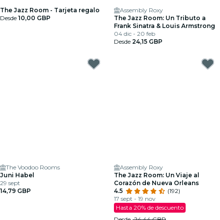
The Jazz Room - Tarjeta regalo
Assembly Roxy
Desde
10,00 GBP
The Jazz Room: Un Tributo a
Frank Sinatra & Louis Armstrong
04 dic - 20 feb
Desde
24,15 GBP
The Voodoo Rooms
Assembly Roxy
Juni Habel
The Jazz Room: Un Viaje al
29 sept
Corazón de Nueva Orleans
14,79 GBP
4.5
(192)
17 sept - 19 nov
Hasta 20% de descuento
Desde
24,44 GBP