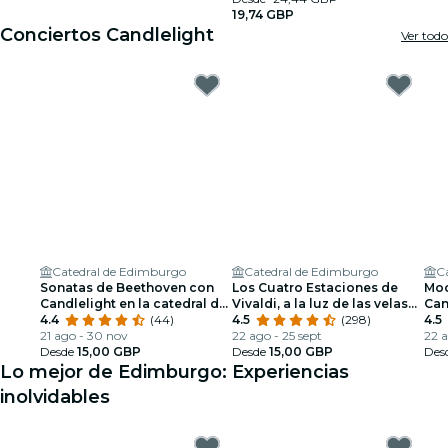
19,74 GBP
Conciertos Candlelight
Ver todo
Catedral de Edimburgo
Catedral de Edimburgo
C
Sonatas de Beethoven con
Los Cuatro Estaciones de
Moo
Candlelight en la catedral de
Vivaldi, a la luz de las velas
Can
St Giles
4.4
(44)
en la Catedral de St Giles
4.5
(298)
4.5
21 ago - 30 nov
22 ago - 25 sept
22 a
Desde
15,00 GBP
Desde
15,00 GBP
Des
Lo mejor de Edimburgo: Experiencias
inolvidables