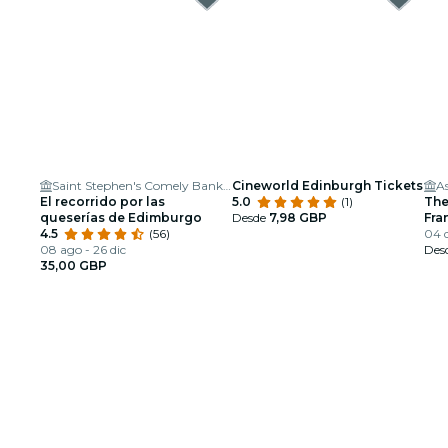
Saint Stephen's Comely Bank Church
Cineworld Edinburgh Tickets
A
El recorrido por las
5.0
(1)
The
queserías de Edimburgo
Desde
7,98 GBP
Fra
4.5
(56)
Arm
04 d
08 ago - 26 dic
Des
35,00 GBP