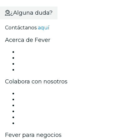
¿Alguna duda?
Contáctanos
aquí
Acerca de Fever
Prensa
Únete al equipo
Tarjetas Regalo
Centro de asistencia
Colabora con nosotros
Gestiona tu evento
Publica tu evento
Eventos y beneficios para empresas
Programa de Afiliados
Programa de embajadores e influencers
Colaboraciones de marca
Fever para negocios