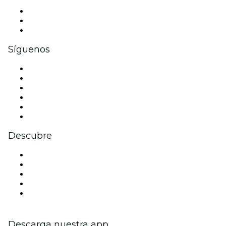
Eventos privados y entradas de grupo
Beneficios corporativos
Tarjetas y cupones de regalo corporativos
Síguenos
Facebook
X (Twitter)
Instagram
TikTok
LinkedIn
Youtube
Descubre
Locales y espacios de eventos en Edimburgo
Hoy
Mañana
Esta semana
Este fin de semana
Descarga nuestra app