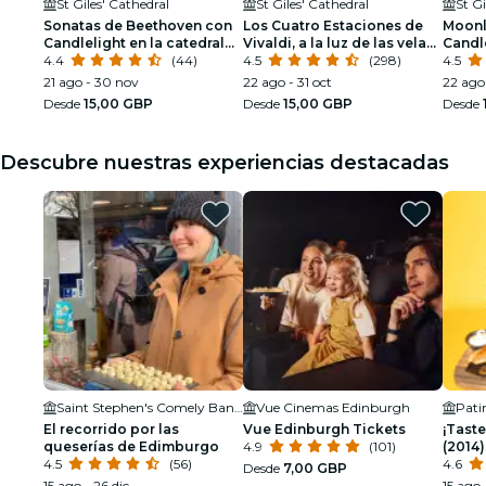
St Giles' Cathedral
St Giles' Cathedral
St Gi
Sonatas de Beethoven con
Los Cuatro Estaciones de
Moonl
Candlelight en la catedral
Vivaldi, a la luz de las velas
Candle
de St Giles
4.4
(44)
en la Catedral de St Giles
4.5
(298)
4.5
21 ago - 30 nov
22 ago - 31 oct
22 ago
Desde
15,00 GBP
Desde
15,00 GBP
Desde
Descubre nuestras experiencias destacadas
Saint Stephen's Comely Bank Church
Vue Cinemas Edinburgh
Pati
El recorrido por las
Vue Edinburgh Tickets
¡Taste
queserías de Edimburgo
4.9
(101)
(2014
4.5
(56)
4.6
Desde
7,00 GBP
15 ago - 26 dic
15 ago