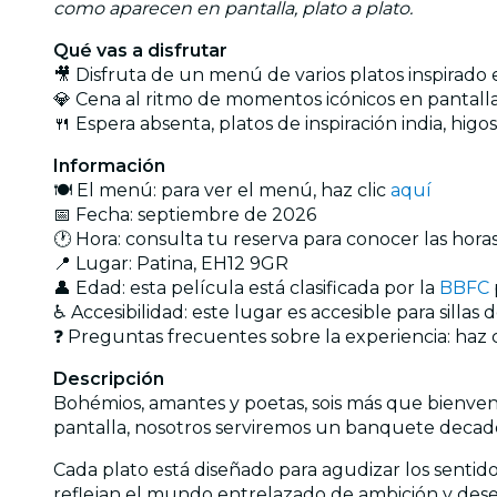
como aparecen en pantalla, plato a plato.
Qué vas a disfrutar
🎥 Disfruta de un menú de varios platos inspirado 
💎 Cena al ritmo de momentos icónicos en pantall
🍴 Espera absenta, platos de inspiración india, hig
Información
🍽️ El menú: para ver el menú, haz clic
aquí
📅 Fecha: septiembre de 2026
🕐 Hora: consulta tu reserva para conocer las horas
📍 Lugar: Patina, EH12 9GR
👤 Edad: esta película está clasificada por la
BBFC
♿ Accesibilidad: este lugar es accesible para sillas
❓ Preguntas frecuentes sobre la experiencia: haz 
Descripción
Bohémios, amantes y poetas, sois más que bienveni
pantalla, nosotros serviremos un banquete decade
Cada plato está diseñado para agudizar los sentid
reflejan el mundo entrelazado de ambición y deseo 