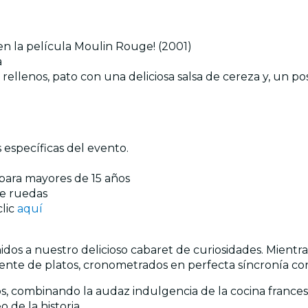
en la película Moulin Rouge! (2001)
a
os rellenos, pato con una deliciosa salsa de cereza y, un 
 específicas del evento.
para mayores de 15 años
 de ruedas
clic
aquí
dos a nuestro delicioso cabaret de curiosidades. Mientra
nte de platos, cronometrados en perfecta síncronía con 
os, combinando la audaz indulgencia de la cocina frances
de la historia.