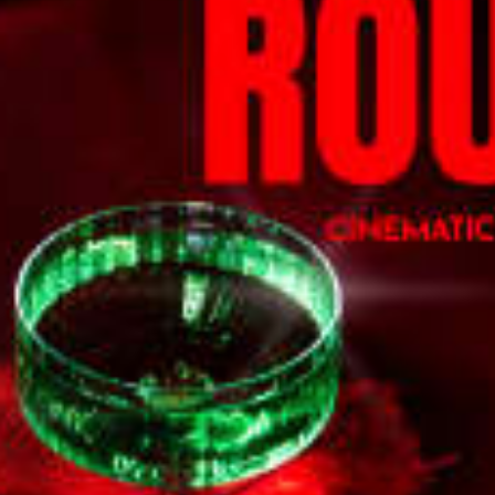
restaurantes
cine