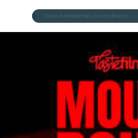
Descubre
espectáculos en directo
Madrid
candlelight
Londres
experiencias y ciudades
São Paulo
exposiciones
Seúl
recorridos por la ciudad
conciertos