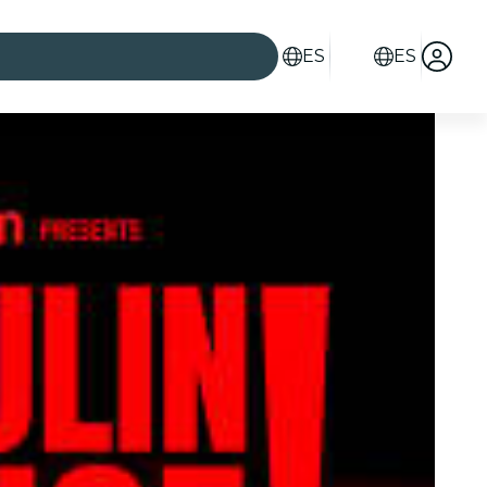
ES
ES