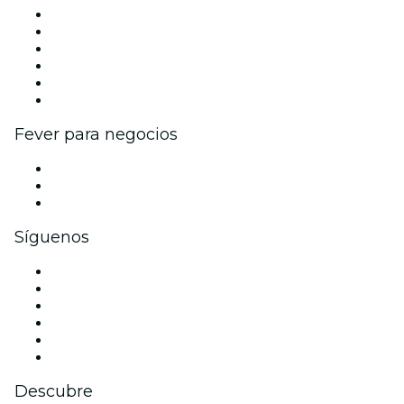
Gestiona tu evento
Publica tu evento
Eventos y beneficios para empresas
Programa de Afiliados
Programa de embajadores e influencers
Colaboraciones de marca
Fever para negocios
Eventos privados y entradas de grupo
Beneficios corporativos
Tarjetas y cupones de regalo corporativos
Síguenos
Facebook
X (Twitter)
Instagram
TikTok
LinkedIn
Youtube
Descubre