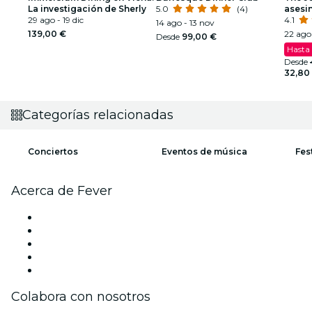
La investigación de Sherly
5.0
(4)
asesi
29 ago - 19 dic
4.1
14 ago - 13 nov
139,00 €
22 ago 
Desde
99,00 €
Hasta
Desde
32,80
Categorías relacionadas
Conciertos
Eventos de música
Fes
Acerca de Fever
Prensa
Únete al equipo
Impressum
Tarjetas Regalo
Centro de asistencia
Colabora con nosotros