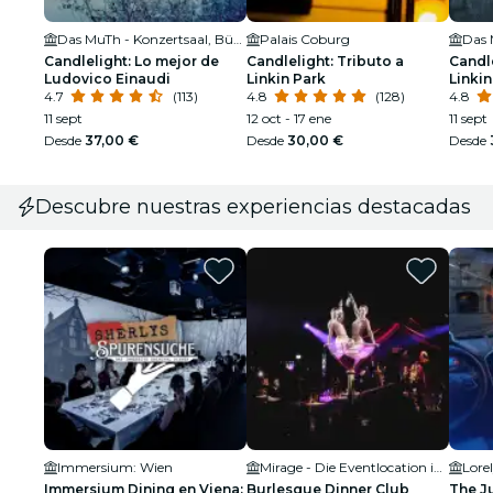
Das MuTh - Konzertsaal, Bühne & Programm
Palais Coburg
Candlelight: Lo mejor de
Candlelight: Tributo a
Candle
Ludovico Einaudi
Linkin Park
Linkin
4.7
(113)
4.8
(128)
4.8
11 sept
12 oct - 17 ene
11 sept
Desde
37,00 €
Desde
30,00 €
Desde
Descubre nuestras experiencias destacadas
Immersium: Wien
Mirage - Die Eventlocation im Prater
Lore
Immersium Dining en Viena:
Burlesque Dinner Club
The Ju