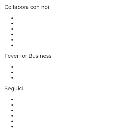
Collabora con noi
Gestisci il tuo evento
Pubblica il tuo evento
Eventi aziendali & benefit
Programma di affiliazione
Programma Ambassador e Influencer
Brand partnership
Fever for Business
Eventi privati e biglietti di gruppo
Benefit aziendali
Gift card e voucher aziendali
Seguici
Facebook
X (Twitter)
Instagram
TikTok
LinkedIn
Youtube