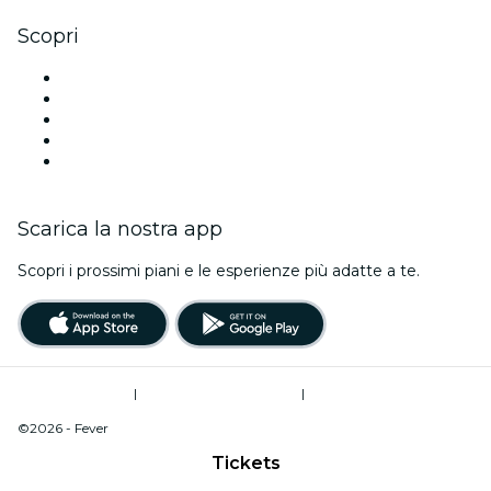
Scopri
Luoghi a Atlanta
Oggi
Domani
Questa settimana
Questo fine settimana
Scarica la nostra app
Scopri i prossimi piani e le esperienze più adatte a te.
Termini di utilizzo
|
Informativa sulla privacy
|
Do Not Sell My Personal Information / Cookies Management
©2026 - Fever
Tickets