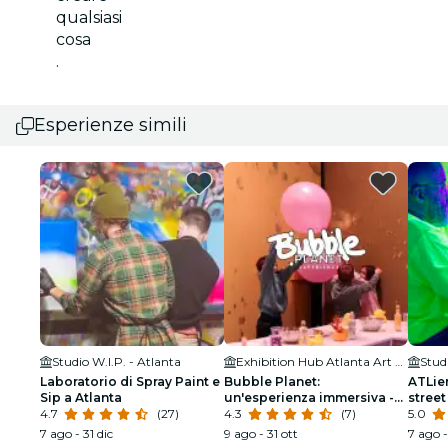
qualsiasi
cosa
.
Esperienze simili
Studio W.I.P. - Atlanta
Exhibition Hub Atlanta Art Center
Stud
Laboratorio di Spray Paint e
Bubble Planet:
ATLien
Sip a Atlanta
un'esperienza immersiva -
street
4.7
(27)
Festa di compleanno
4.3
(7)
5.0
7 ago - 31 dic
9 ago - 31 ott
7 ago -