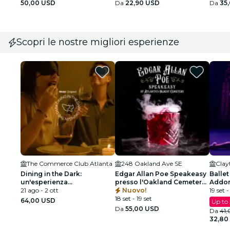
50,00 USD
Da
22,90 USD
Da
35
Scopri le nostre migliori esperienze
The Commerce Club Atlanta
248 Oakland Ave SE
Dining in the Dark:
Edgar Allan Poe Speakeasy
Ballet
un'esperienza
presso l'Oakland Cemetery -
Addor
gastronomica unica con gli
21 ago - 2 ott
Atlanta, GA
Nuovo!
spetta
19 set 
occhi bendati al Commerce
18 set - 19 set
64,00 USD
Up to
Club Atlanta
Da
55,00 USD
Da
41
32,80