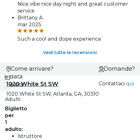
Nice vibe nice day night and great customer
service
Brittany A.
mar 2025
Such a cool and dope experience
Vedi tutte le recensioni
Scegli
Come arrivare?
Domande?
data
1020 White St SW
Contattaci
qui
e ora
1020 White St SW, Atlanta, GA, 30310
Adulti
Biglietto
per
1
adulto:
Istruttore