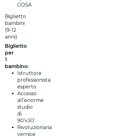
COSA
Biglietto
bambini
(9-12
anni)
Biglietto
per
1
bambino:
Istruttore
professionista
esperto
Accesso
all’enorme
studio
di
90’x30’
Rivoluzionaria
vernice