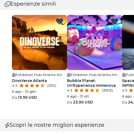
Esperienze simili
Exhibition Hub Atlanta Art Center
Exhibition Hub Atlanta Art Center
Pull
DinoVerse Atlanta
Bubble Planet:
Space
4.4
(250)
Un'Esperienza Immersiva
INFINI
4.3
(3503)
4.5
6 ago - 10 gen
6 ago - 31 ott
6 ago -
Da
13,90 USD
Da
23,90 USD
Da
24
Scopri le nostre migliori esperienze