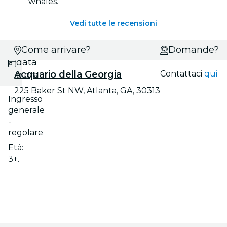
whales.
Vedi tutte le recensioni
Scegli
Come arrivare?
Domande?
data
Acquario della Georgia
Contattaci
qui
e ora
225 Baker St NW, Atlanta, GA, 30313
Ingresso
generale
-
regolare
Età:
3+.