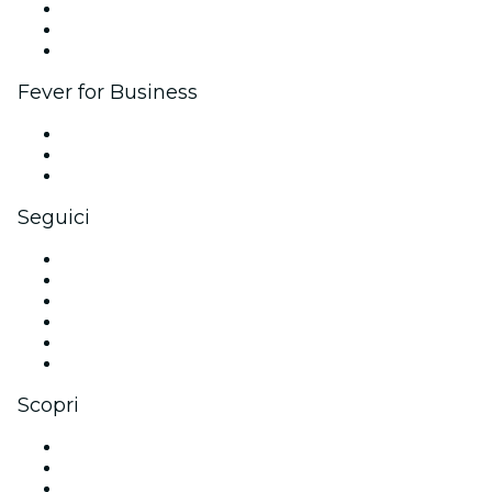
Programma di affiliazione
Programma Ambassador e Influencer
Brand partnership
Fever for Business
Eventi privati e biglietti di gruppo
Benefit aziendali
Gift card e voucher aziendali
Seguici
Facebook
X (Twitter)
Instagram
TikTok
LinkedIn
Youtube
Scopri
Luoghi a Atlanta
Oggi
Domani