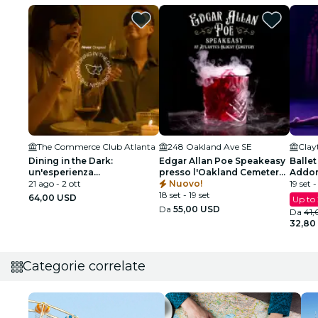
The Commerce Club Atlanta
248 Oakland Ave SE
Dining in the Dark:
Edgar Allan Poe Speakeasy
Ballet
un'esperienza
presso l'Oakland Cemetery -
Addor
gastronomica unica con gli
21 ago - 2 ott
Atlanta, GA
Nuovo!
spetta
19 set 
occhi bendati al Commerce
18 set - 19 set
64,00 USD
Up to
Club Atlanta
Da
55,00 USD
Da
41
32,80
Categorie correlate