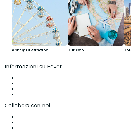
Principali Attrazioni
Turismo
Tou
Informazioni su Fever
Stampa
Unisciti al team
Carte regalo
Centro assistenza
Collabora con noi
Gestisci il tuo evento
Pubblica il tuo evento
Eventi aziendali & benefit