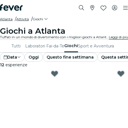
Atlanta
Attività
Giochi
Giochi a Atlanta
Tuffati in un mondo di divertimento con i migliori giochi a Atlanta. Dai giochi da tavolo alle esperienze di realtà virtuale, c'è qualcosa per tutti i gusti.
Leggi di più
Giochi
Tutti
Laboratori Fai-da-Te
Sport e Avventura
Data
Oggi
Questo fine settimana
Questa sett
12
esperienze