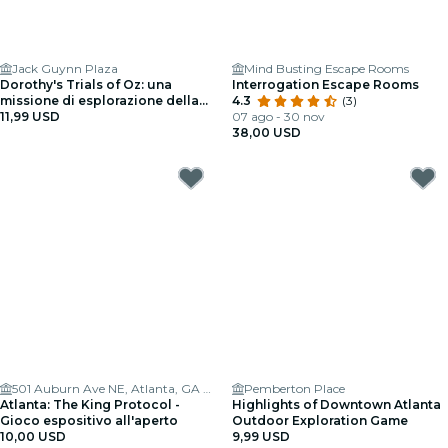
Jack Guynn Plaza
Mind Busting Escape Rooms
Dorothy's Trials of Oz: una
Interrogation Escape Rooms
missione di esplorazione della
4.3
(3)
città
11,99 USD
07 ago - 30 nov
38,00 USD
501 Auburn Ave NE, Atlanta, GA 30312, USA
Pemberton Place
Atlanta: The King Protocol -
Highlights of Downtown Atlanta
Gioco espositivo all'aperto
Outdoor Exploration Game
10,00 USD
9,99 USD