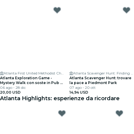
Atlanta First United Methodist Church
Atlanta Scavenger Hunt: Finding Peace in Piedmont Park
Atlanta Exploration Game -
Atlanta Scavenger Hunt: trovare
Mystery Walk con soste in Pub e
la pace a Piedmont Park
Caffè
06 ago - 28 dic
07 ago - 20 ott
20,00 USD
14,94 USD
Atlanta Highlights: esperienze da ricordare