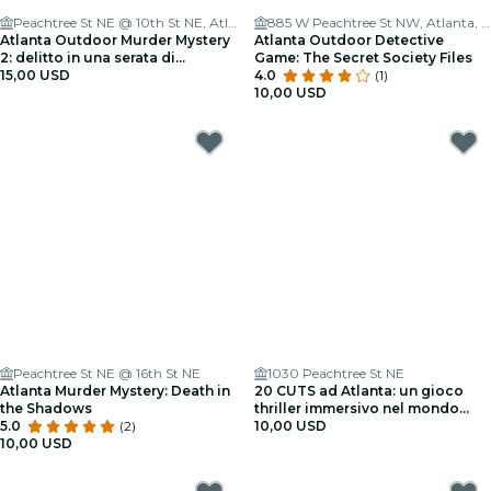
Peachtree St NE @ 10th St NE, Atlanta
885 W Peachtree St NW, Atlanta, GA 30309
Atlanta Outdoor Murder Mystery
Atlanta Outdoor Detective
2: delitto in una serata di
Game: The Secret Society Files
appuntamenti!
15,00 USD
4.0
(1)
10,00 USD
Peachtree St NE @ 16th St NE
1030 Peachtree St NE
Atlanta Murder Mystery: Death in
20 CUTS ad Atlanta: un gioco
the Shadows
thriller immersivo nel mondo
5.0
(2)
reale
10,00 USD
10,00 USD