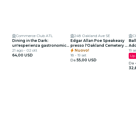
Commerce Club ATL
248 Oakland Ave SE
Dining in the Dark:
Edgar Allan Poe Speakeasy
Ball
un'esperienza gastronomica
presso l'Oakland Cemetery -
Add
unica con gli occhi bendati
21 ago - 02 ott
Atlanta, GA
Nuovo!
spe
19 s
al Commerce Club Atlanta
64,00 USD
18 - 19 set
Up 
Da
55,00 USD
Da
32,