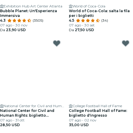
Exhibition Hub Art Center Atlanta
World of Coca-Cola
Bubble Planet: Un'Esperienza
World of Coca-Cola: salta la fila
Immersiva
per i biglietti
4.3
(3505)
4.5
(34)
07 ago - 30 nov
07 ago - 30 set
Da
23,90 USD
Da
27,50 USD
National Center for Civil and Human Rights
College Football Hall of Fame
National Center for Civil and
College Football Hall of Fame:
Human Rights: biglietto
biglietto d'ingresso
d'ingresso
07 ago - 31 ott
07 ago - 02 nov
28,50 USD
35,00 USD