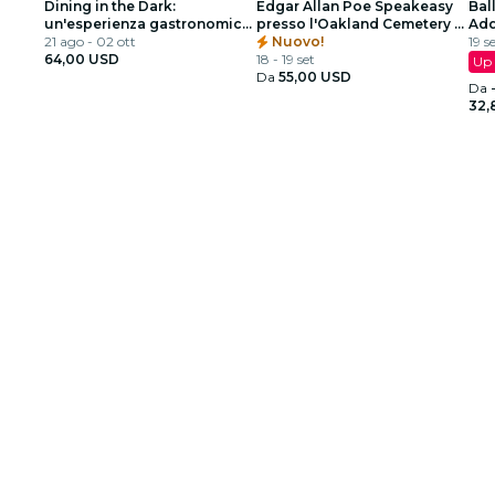
Dining in the Dark:
Edgar Allan Poe Speakeasy
Ball
un'esperienza gastronomica
presso l'Oakland Cemetery -
Add
unica con gli occhi bendati
21 ago - 02 ott
Atlanta, GA
Nuovo!
spe
19 s
al Commerce Club Atlanta
64,00 USD
18 - 19 set
Up 
Da
55,00 USD
Da
32,