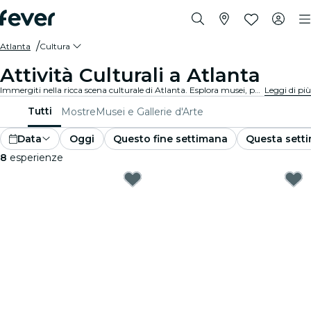
Atlanta
Cultura
Attività Culturali a Atlanta
Immergiti nella ricca scena culturale di Atlanta. Esplora musei, partecipa a eventi culturali e soddisfa la tua sete di conoscenza.
Leggi di più
Tutti
Mostre
Musei e Gallerie d'Arte
Data
Oggi
Questo fine settimana
Questa sett
8
esperienze