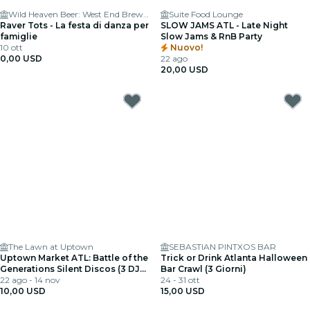
Wild Heaven Beer: West End Brewery & Gardens
Suite Food Lounge
Raver Tots - La festa di danza per
SLOW JAMS ATL - Late Night
famiglie
Slow Jams & RnB Party
10 ott
Nuovo!
0,00 USD
22 ago
20,00 USD
The Lawn at Uptown
SEBASTIAN PINTXOS BAR
Uptown Market ATL: Battle of the
Trick or Drink Atlanta Halloween
Generations Silent Discos (3 DJ
Bar Crawl (3 Giorni)
Live)
22 ago - 14 nov
24 - 31 ott
10,00 USD
15,00 USD