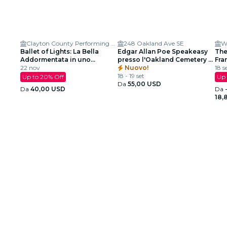
Clayton County Performing Arts Center
248 Oakland Ave SE
Ballet of Lights: La Bella
Edgar Allan Poe Speakeasy
The
Addormentata in uno
presso l'Oakland Cemetery -
Fra
spettacolo scintillante
22 nov
Atlanta, GA
Nuovo!
Arm
18 s
18 - 19 set
Up to 20% Off
Up 
Da
55,00 USD
Da
40,00 USD
Da
18,