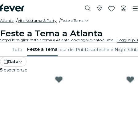
Atlanta
Vita Notturna & Party
Feste a Tema
Feste a Tema a Atlanta
Scopri le migliori feste a tema a Atlanta, dove ogni evento è un'avventura unica! Serate glamour, party al neon, serate retrò, festival nazionali e tanto altro ti garantiamo esperienze uniche! Balla e crea ricordi indimenticabili!
Leggi di più
Feste a Tema
Tutti
Tour dei Pub
Discoteche e Night Club
Data
5
esperienze