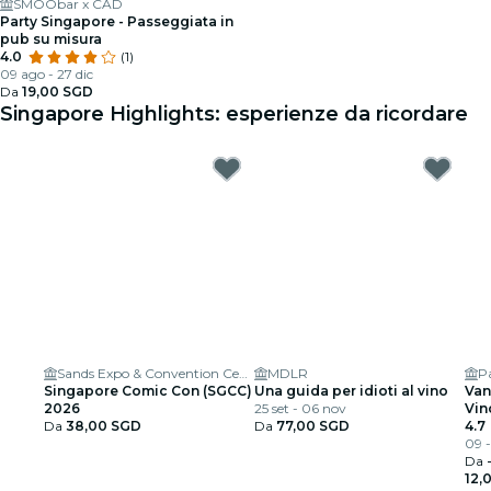
SMÖÖbar x CAD
Party Singapore - Passeggiata in
pub su misura
4.0
(1)
09 ago - 27 dic
Da
19,00 SGD
Singapore Highlights: esperienze da ricordare
Sands Expo & Convention Centre
MDLR
P
Singapore Comic Con (SGCC)
Una guida per idioti al vino
Van
2026
25 set - 06 nov
Vin
Da
38,00 SGD
Da
77,00 SGD
4.7
09 -
Da
12,