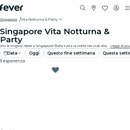
Singapore
Vita Notturna & Party
Singapore Vita Notturna &
Party
Vivi le migliori feste a Singapore! Balla tutta la notte nei club alla moda, sorseggia cocktail deliziosi nei bar eleganti e goditi la musica dal vivo in locali vivaci. Perfetto per nottambuli e amanti delle feste che cercano serate indimenticabili.
Leggi di più
Data
Oggi
Questo fine settimana
Questa sett
1
esperienza