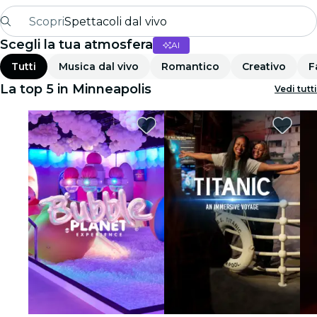
Scopri
Spettacoli dal vivo
Scegli la tua atmosfera
AI
Madrid
Tutti
Musica dal vivo
Romantico
Creativo
F
Candlelight
La top 5 in Minneapolis
Vedi tutti
Londra
Esperienze e città
San Paolo
Mostre
Seoul
Tour città
Concerti