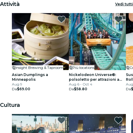
Attività
Vedi tutti
Insight Brewing & Taproom
Più locations
Co
Asian Dumplings a
Nickelodeon Universe®:
Sus
Minneapolis
polsoletto per attrazioni a
Roll
Aug 9
consumo illimitato al Mall of
Aug 6 - Oct 4
Aug
Da
$69.00
America MN
Da
$58.80
Da
Cultura