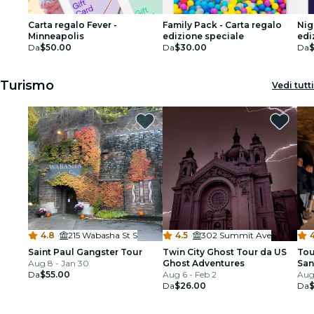
Carta regalo Fever -
Family Pack - Carta regalo
Nig
Minneapolis
edizione speciale
edi
Da
$50.00
Da
$30.00
Da
Turismo
Vedi tutti
4.8
·
215 Wabasha St S
4.5
·
302 Summit Ave
4
Saint Paul Gangster Tour
Twin City Ghost Tour da US
Tou
Aug 8 - Jan 30
Ghost Adventures
San
Da
$55.00
Aug 6 - Feb 2
Aug 
Da
$26.00
Da
$