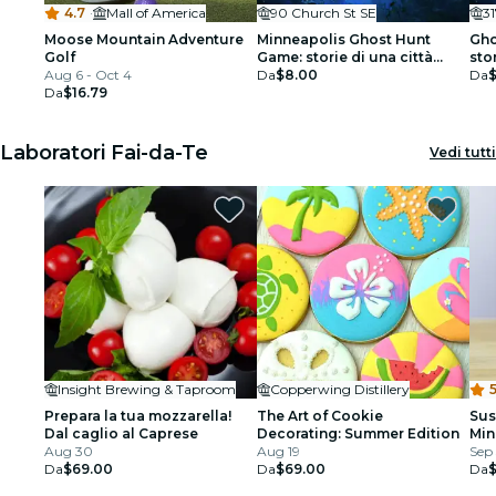
4.7
·
Mall of America
90 Church St SE
31
Moose Mountain Adventure
Minneapolis Ghost Hunt
Gho
Golf
Game: storie di una città
sto
Aug 6 - Oct 4
infestata
Da
$8.00
Da
Da
$16.79
Laboratori Fai-da-Te
Vedi tutti
Insight Brewing & Taproom
Copperwing Distillery
5
Prepara la tua mozzarella!
The Art of Cookie
Sus
Dal caglio al Caprese
Decorating: Summer Edition
Min
Aug 30
Aug 19
Sep 
Da
$69.00
Da
$69.00
Da