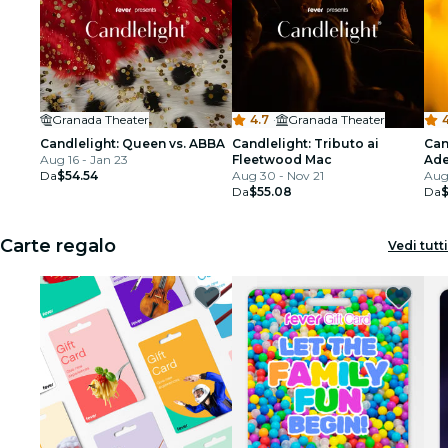
Granada Theater
4.7
·
Granada Theater
Candlelight: Queen vs. ABBA
Candlelight: Tributo ai
Can
Aug 16 - Jan 23
Fleetwood Mac
Ade
Da
$54.54
Aug 30 - Nov 21
Aug 
Da
$55.08
Da
Carte regalo
Vedi tutti