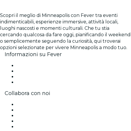
Scopri il meglio di Minneapolis con Fever tra eventi
indimenticabili, esperienze immersive, attività locali,
luoghi nascosti e momenti culturali. Che tu stia
cercando qualcosa da fare oggi, pianificando il weekend
o semplicemente seguendo la curiosità, qui troverai
opzioni selezionate per vivere Minneapolis a modo tuo.
Informazioni su Fever
Stampa
Unisciti al team
Carte regalo
Centro assistenza
Collabora con noi
Gestisci il tuo evento
Pubblica il tuo evento
Eventi aziendali & benefit
Programma di affiliazione
Programma Ambassador e Influencer