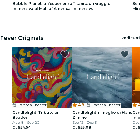
Bubble Planet: un'esperienza
Titanic: un viaggio
Ser
Ristoranti
immersiva al Mall of America
immersivo
Min
1
1
2
2
3
3
Cinema
Fever Originals
Vedi tutti
Granada Theater
4.8
·
Granada Theater
4
Candlelight: Tributo ai
Candlelight: il meglio di Hans
Can
Beatles
Zimmer
Inn
Aug 8 - Sep 20
Sep 12 - Dec 5
Dec 
Da
$54.54
Da
$55.08
Da