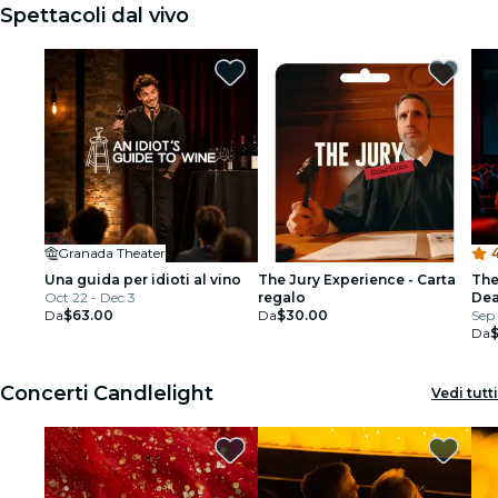
Spettacoli dal vivo
Granada Theater
4
Una guida per idioti al vino
The Jury Experience - Carta
The
Oct 22 - Dec 3
regalo
Dea
Da
$63.00
Da
$30.00
Min
Sep 
giu
Da
Concerti Candlelight
Vedi tutti