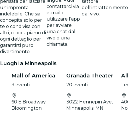
lingue. Puoi
pensata per lasciare
settore
contattarci via
un'impronta
dell'intrattenimento
e-mail o
indelebile. Che sia
dal vivo.
utilizzare l'app
concepita solo per
per avviare
te o condivisa con
una chat dal
altri, ci occupiamo di
vivo o una
ogni dettaglio per
chiamata.
garantirti puro
divertimento.
Luoghi a Minneapolis
Mall of America
Granada Theater
Al
3 eventi
20 eventi
1 
60 E Broadway,
3022 Hennepin Ave,
40
Bloomington
Minneapolis, MN
No