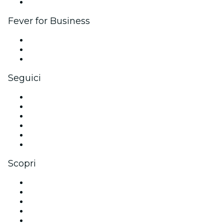
Brand partnership
Fever for Business
Eventi privati e biglietti di gruppo
Benefit aziendali
Gift card e voucher aziendali
Seguici
Facebook
X (Twitter)
Instagram
TikTok
LinkedIn
Youtube
Scopri
Luoghi a Minneapolis
Oggi
Domani
Questa settimana
Questo fine settimana