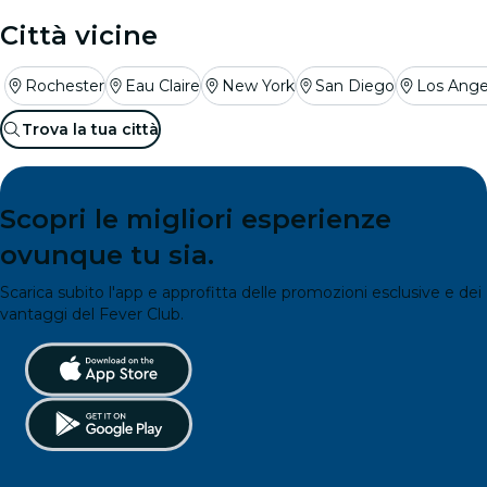
Città vicine
Rochester
Eau Claire
New York
San Diego
Los Ange
Trova la tua città
Scopri le migliori esperienze
ovunque tu sia.
Scarica subito l'app e approfitta delle promozioni esclusive e dei
vantaggi del Fever Club.