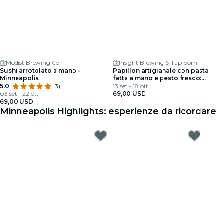
Modist Brewing Co.
Insight Brewing & Taproom
Sushi arrotolato a mano -
Papillon artigianale con pasta
Minneapolis
fatta a mano e pesto fresco:
5.0
(3)
Minneapolis
13 set - 18 ott
03 set - 22 ott
69,00 USD
69,00 USD
Minneapolis Highlights: esperienze da ricordare