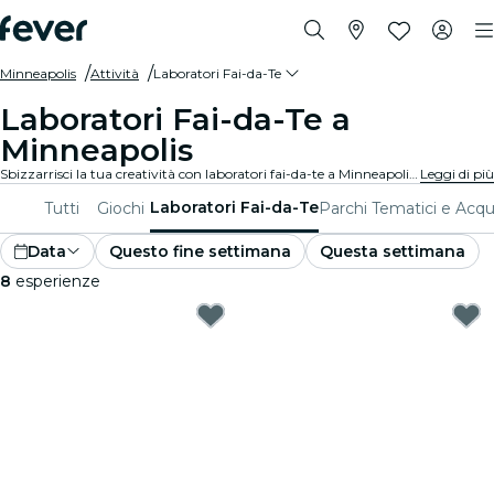
Minneapolis
Attività
Laboratori Fai-da-Te
Laboratori Fai-da-Te a
Minneapolis
Sbizzarrisci la tua creatività con laboratori fai-da-te a Minneapolis. Impara nuove abilità, crea oggetti unici e connettiti con persone che la pensano come te in un ambiente accogliente.
Leggi di più
Laboratori Fai-da-Te
Tutti
Giochi
Parchi Tematici e Acqu
Data
Questo fine settimana
Questa settimana
8
esperienze