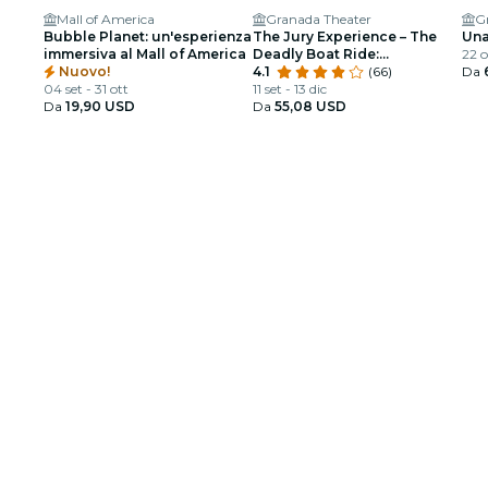
Mall of America
Granada Theater
G
Bubble Planet: un'esperienza
The Jury Experience – The
Una
immersiva al Mall of America
Deadly Boat Ride:
22 o
Nuovo!
Minneapolis fornisce
4.1
(66)
Da
04 set - 31 ott
giustizia?
11 set - 13 dic
Da
19,90 USD
Da
55,08 USD