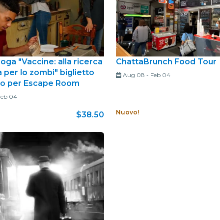
ga "Vaccine: alla ricerca
ChattaBrunch Food Tour
a per lo zombi" biglietto
Aug 08
-
Feb 04
so per Escape Room
Feb 04
Nuovo!
$38.50