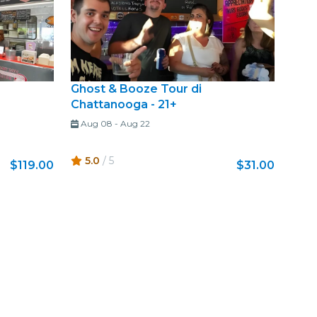
Ghost & Booze Tour di
Chattanooga - 21+
Aug 08
-
Aug 22
5.0
/ 5
$119.00
$31.00