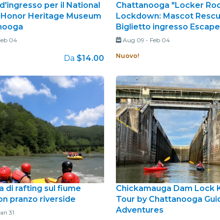
 d'ingresso per il National
Chattanooga "Locker R
 Honor Heritage Museum
Lockdown: Mascot Rescu
nooga
Biglietto ingresso Escap
Feb 04
Aug 09
-
Feb 04
Nuovo!
Da
$14.00
 di rafting sul fiume
Chickamauga Dam Lock 
n pranzo riverside
Tour by Chattanooga Gui
Adventures
an 31