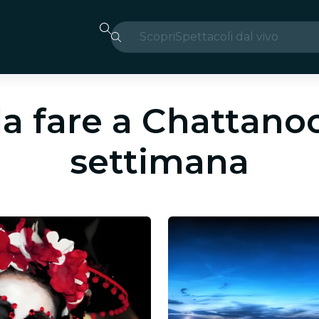
Scopri
Spettacoli dal vivo
Madrid
Candlelight
da fare a Chattano
Londra
settimana
Esperienze e città
San Paolo
Mostre
Seoul
Tour città
Concerti