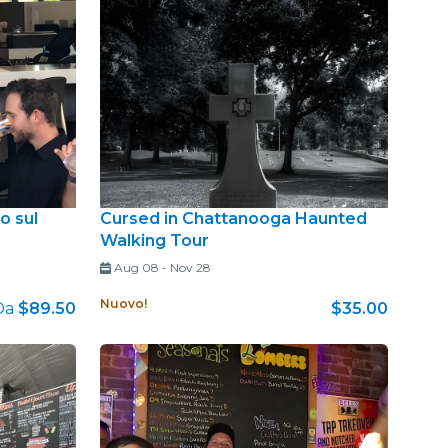
o sul
Cursed in Chattanooga Haunted
Walking Tour
Aug 08
-
Nov 28
Nuovo!
Da
$89.50
$35.00