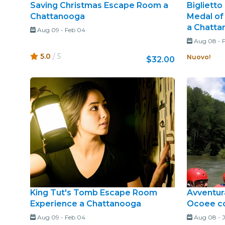
Saving Christmas Escape Room a
Biglietto
Chattanooga
Medal of
a Chatta
Aug 09
-
Feb 04
Aug 08
-
5.0
/ 5
Nuovo!
$32.00
King Tut's Tomb Escape Room
Avventura
Experience a Chattanooga
Ocoee co
Aug 09
-
Feb 04
Aug 08
-
J