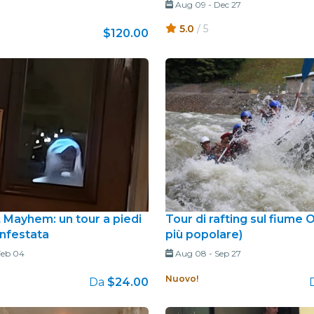
Aug 09
-
Dec 27
5.0
/ 5
$120.00
 Mayhem: un tour a piedi
Tour di rafting sul fiume O
 infestata
più popolare)
Feb 04
Aug 08
-
Sep 27
Nuovo!
Da
$24.00