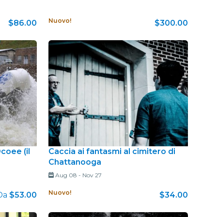
Nuovo!
$86.00
$300.00
coee (il
Caccia ai fantasmi al cimitero di
Chattanooga
Aug 08
-
Nov 27
Nuovo!
Da
$53.00
$34.00