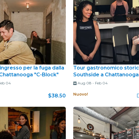
 ingresso per la fuga dalla
Tour gastronomico storic
 Chattanooga "C-Block"
Southside a Chattanooga
Feb 04
Aug 08
-
Feb 04
Nuovo!
$38.50