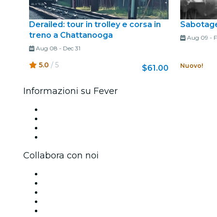
Derailed: tour in trolley e corsa in
Sabotage
treno a Chattanooga
Aug 09
-
F
Aug 08
-
Dec 31
5.0
/ 5
Nuovo!
$61.00
Informazioni su Fever
Stampa
Unisciti al team
Carte regalo
Centro assistenza
Collabora con noi
Gestisci il tuo evento
Pubblica il tuo evento
Eventi aziendali & benefit
Programma di affiliazione
Programma Ambassador e Influencer