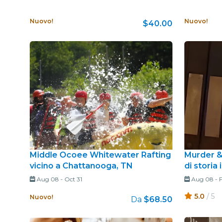
Nuovo!
Nuovo!
$40.00
Middle Ocoee Whitewater Rafting
Murder &
vicino a Chattanooga, TN
di storia
Aug 08
-
Oct 31
Aug 08
-
5.0
/ 5
Nuovo!
Da
$68.50