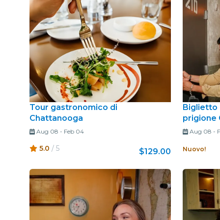
Tour gastronomico di
Biglietto
Chattanooga
prigione
Aug 08
-
Feb 04
Aug 08
-
5.0
/ 5
Nuovo!
$129.00