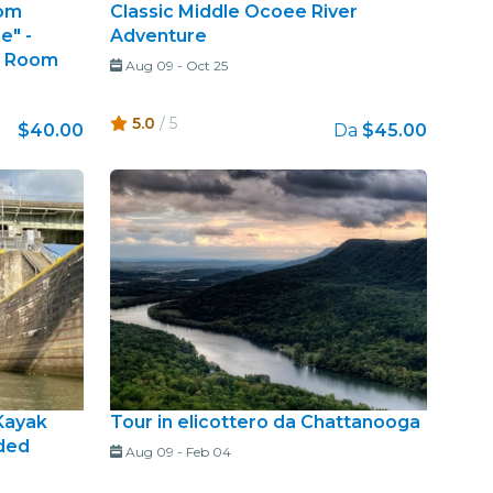
oom
Classic Middle Ocoee River
e" -
Adventure
e Room
Aug 09
-
Oct 25
5.0
/ 5
$40.00
Da
$45.00
Kayak
Tour in elicottero da Chattanooga
ded
Aug 09
-
Feb 04