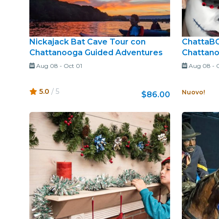
Nickajack Bat Cave Tour con
ChattaBO
Chattanooga Guided Adventures
Chattan
Aug 08
-
Oct 01
Aug 08
-
5.0
/ 5
Nuovo!
$86.00