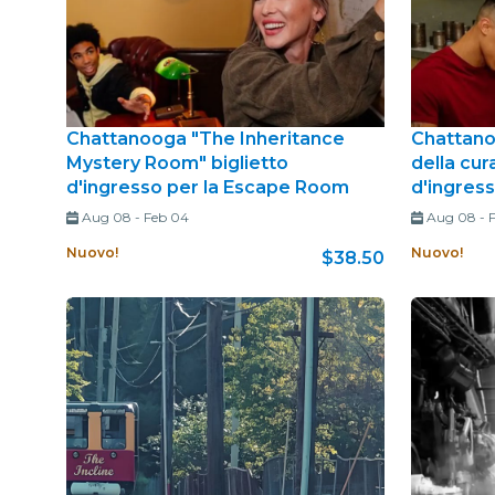
Chattanooga "The Inheritance
Chattanoo
Mystery Room" biglietto
della cur
d'ingresso per la Escape Room
d'ingres
Aug 08
-
Feb 04
Aug 08
-
Nuovo!
Nuovo!
$38.50