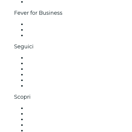
Brand partnership
Fever for Business
Eventi privati e biglietti di gruppo
Benefit aziendali
Gift card e voucher aziendali
Seguici
Facebook
X (Twitter)
Instagram
TikTok
LinkedIn
Youtube
Scopri
Luoghi a Chattanooga
Oggi
Domani
Questa settimana
Questo fine settimana