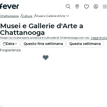
Chattanooga
Cultura
Musei e Gallerie d'Arte
Musei e Gallerie d'Arte a
Chattanooga
Scopri la vivace scena artistica e culturale di Chattanooga con visite alle rinomate gallerie d'arte e musei. Visita collezioni ed esposizioni diverse che ispirano e affascinano.
Leggi di più
Data
Questo fine settimana
Questa settimana
1
esperienza