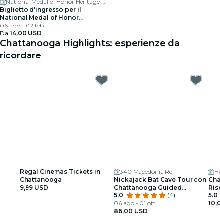
National Medal of Honor Heritage Center
Biglietto d'ingresso per il
National Medal of Honor
Heritage Museum a Chattanooga
06 ago - 02 feb
Da
14,00 USD
Chattanooga Highlights: esperienze da
ricordare
Regal Cinemas Tickets in
340 Macedonia Rd
Chattanooga
Nickajack Bat Cave Tour con
Cha
9,99 USD
Chattanooga Guided
Riso
Adventures
5.0
(4)
5.0
06 ago - 01 ott
10,
86,00 USD