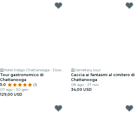
Hotel Indigo Chattanooga - Downtown by IHG
Cemetary tour
Tour gastronomico di
Caccia ai fantasmi al cimitero di
Chattanooga
Chattanooga
5.0
(1)
08 ago - 27 nov
07 ago - 30 gen
34,00 USD
129,00 USD