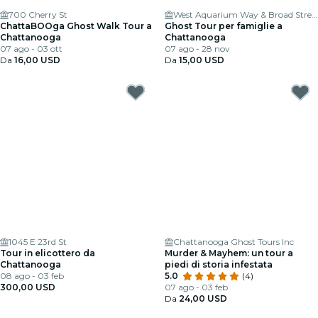
700 Cherry St
West Aquarium Way & Broad Street
ChattaBOOga Ghost Walk Tour a
Ghost Tour per famiglie a
Chattanooga
Chattanooga
07 ago - 03 ott
07 ago - 28 nov
Da
16,00 USD
Da
15,00 USD
1045 E 23rd St
Chattanooga Ghost Tours Inc
Tour in elicottero da
Murder & Mayhem: un tour a
Chattanooga
piedi di storia infestata
08 ago - 03 feb
5.0
(4)
300,00 USD
07 ago - 03 feb
Da
24,00 USD