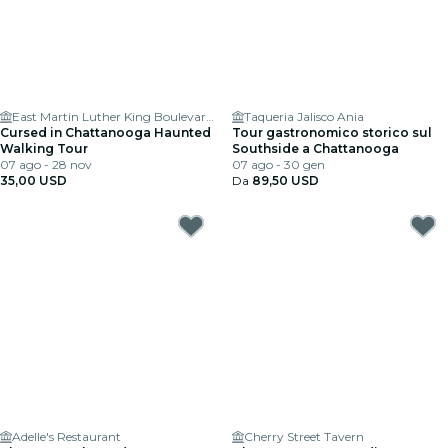
East Martin Luther King Boulevard & Market Street
Taqueria Jalisco Ania
Cursed in Chattanooga Haunted
Tour gastronomico storico sul
Walking Tour
Southside a Chattanooga
07 ago - 28 nov
07 ago - 30 gen
35,00 USD
Da
89,50 USD
Adelle's Restaurant
Cherry Street Tavern