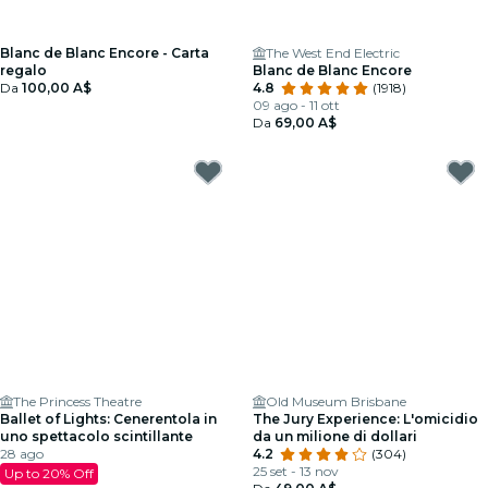
Blanc de Blanc Encore - Carta
The West End Electric
regalo
Blanc de Blanc Encore
Da
100,00 A$
4.8
(1918)
09 ago - 11 ott
Da
69,00 A$
The Princess Theatre
Old Museum Brisbane
Ballet of Lights: Cenerentola in
The Jury Experience: L'omicidio
uno spettacolo scintillante
da un milione di dollari
28 ago
4.2
(304)
25 set - 13 nov
Up to 20% Off