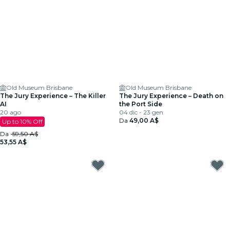
Old Museum Brisbane
Old Museum Brisbane
The Jury Experience – The Killer
The Jury Experience – Death on
AI
the Port Side
20 ago
04 dic - 23 gen
Da
49,00 A$
Up to 10% Off
Da
59,50 A$
53,55 A$