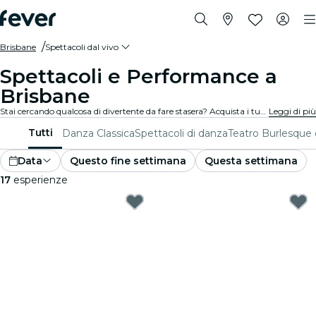
Brisbane
Spettacoli dal vivo
Spettacoli e Performance a
Brisbane
Stai cercando qualcosa di divertente da fare stasera? Acquista i tuoi biglietti per i migliori spettacoli dal vivo a Brisbane: teatro, stand-up comedy, musical, magia e molto altro.
Leggi di più
Tutti
Danza Classica
Spettacoli di danza
Teatro
Burlesque 
Data
Questo fine settimana
Questa settimana
17
esperienze