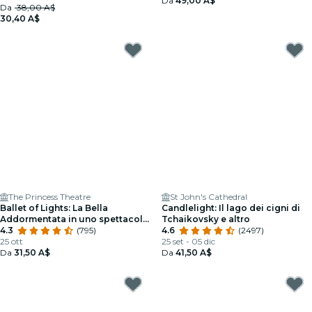
Da
49,00 A$
Da
38,00 A$
30,40 A$
The Princess Theatre
St John's Cathedral
Ballet of Lights: La Bella
Candlelight: Il lago dei cigni di
Addormentata in uno spettacolo
Tchaikovsky e altro
scintillante
4.3
(795)
4.6
(2497)
25 ott
25 set - 05 dic
Da
31,50 A$
Da
41,50 A$