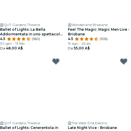
QUT Gardens Theatre
Wonderland Brisbane
Ballet of Lights: La Bella
Feel The Magic: Magic Men Live -
Addormentata in uno spettacolo
Brisbane
scintillante
4.5
(160)
4.5
(105)
30 gen - 13 feb
15 ago - 26 dic
Da
48,00 A$
Da
55,00 A$
QUT Gardens Theatre
The West End Electric
Ballet of Lights: Cenerentola in
Late Night Vice - Brisbane