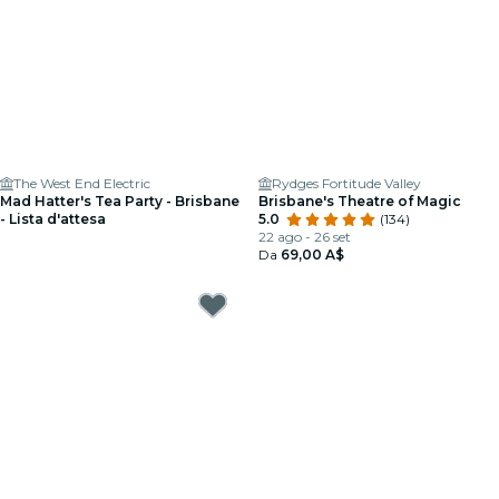
The West End Electric
Rydges Fortitude Valley
Mad Hatter's Tea Party - Brisbane
Brisbane's Theatre of Magic
- Lista d'attesa
5.0
(134)
22 ago - 26 set
Da
69,00 A$