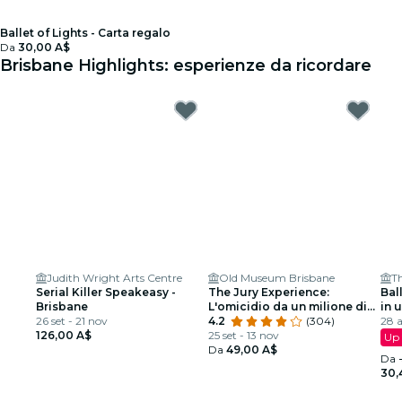
Ballet of Lights - Carta regalo
Da
30,00 A$
Brisbane Highlights: esperienze da ricordare
Judith Wright Arts Centre
Old Museum Brisbane
Th
Serial Killer Speakeasy -
The Jury Experience:
Bal
Brisbane
L'omicidio da un milione di
in 
26 set - 21 nov
dollari
4.2
(304)
28 
126,00 A$
25 set - 13 nov
Up 
Da
49,00 A$
Da
30,