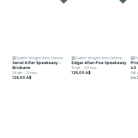
Judith Wright Arts Centre
Judith Wright Arts Centre
Pr
Serial Killer Speakeasy -
Edgar Allan Poe Speakeasy
Pri
Brisbane
19 set - 07 nov
4.5
26 set - 21 nov
126,00 A$
08 
126,00 A$
Da