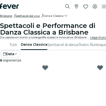
Brisbane
Spettacoli dal vivo
Danza Classica
Spettacoli e Performance di
Danza Classica a Brisbane
Da capolavori iconici a coreografie audaci e innovative, Brisbane offre una vasta gamma di spettacoli di danza classica per affascinare il pubblico di tutte le età. Perditi nei movimenti mozzafiato, nei costumi stupefacenti e nella narrazione emotiva che definiscono questa forma d'arte squisita.
Leggi di più
Danza Classica
Tutti
Spettacoli di danza
Teatro
Burlesque
Data
6
esperienze