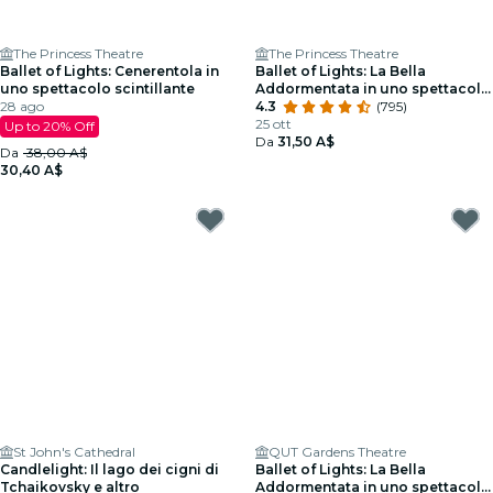
The Princess Theatre
The Princess Theatre
Ballet of Lights: Cenerentola in
Ballet of Lights: La Bella
uno spettacolo scintillante
Addormentata in uno spettacolo
28 ago
scintillante
4.3
(795)
25 ott
Up to 20% Off
Da
31,50 A$
Da
38,00 A$
30,40 A$
St John's Cathedral
QUT Gardens Theatre
Candlelight: Il lago dei cigni di
Ballet of Lights: La Bella
Tchaikovsky e altro
Addormentata in uno spettacolo