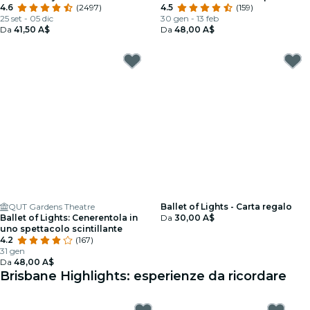
4.6
(2497)
scintillante
4.5
(159)
25 set - 05 dic
30 gen - 13 feb
Da
41,50 A$
Da
48,00 A$
QUT Gardens Theatre
Ballet of Lights - Carta regalo
Ballet of Lights: Cenerentola in
Da
30,00 A$
uno spettacolo scintillante
4.2
(167)
31 gen
Da
48,00 A$
Brisbane Highlights: esperienze da ricordare