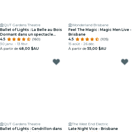
QUT Gardens Theatre
Wonderland Brisbane
Ballet of Lights : La Belle au Bois
Feel The Magic : Magic Men Live -
Dormant dans un spectacle
Brisbane
étincelant
4.5
(160)
4.5
(105)
30 janv. - 13 févr.
15 août - 26 déc.
À partir de
48,00 $AU
À partir de
55,00 $AU
QUT Gardens Theatre
The West End Electric
Ballet of Lights : Cendrillon dans
Late Night Vice - Brisbane