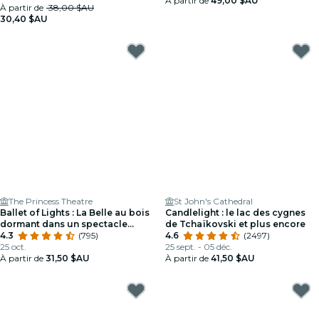
À partir de
49,00 $AU
À partir de
38,00 $AU
30,40 $AU
The Princess Theatre
St John's Cathedral
Ballet of Lights : La Belle au bois
Candlelight : le lac des cygnes
dormant dans un spectacle
de Tchaïkovski et plus encore
étincelant
4.3
(795)
4.6
(2497)
25 oct.
25 sept. - 05 déc.
À partir de
31,50 $AU
À partir de
41,50 $AU