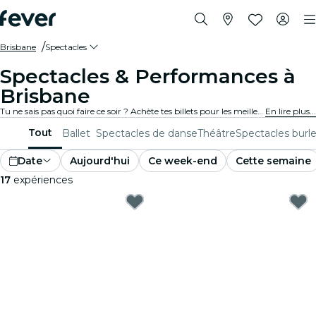
Brisbane
Spectacles
Spectacles & Performances à
Brisbane
Tu ne sais pas quoi faire ce soir ? Achète tes billets pour les meilleurs spectacles en direct à Brisbane : théâtre, stand-up, comédies musicales, magie et bien plus.
En lire plus...
Tout
Ballet
Spectacles de danse
Théâtre
Spectacles burl
Date
Aujourd'hui
Ce week-end
Cette semaine
17
expériences