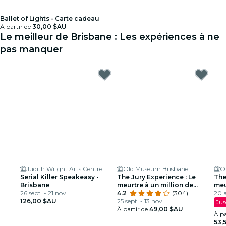
Ballet of Lights - Carte cadeau
À partir de
30,00 $AU
Le meilleur de Brisbane : Les expériences à ne
pas manquer
Judith Wright Arts Centre
Old Museum Brisbane
O
Serial Killer Speakeasy -
The Jury Experience : Le
The
Brisbane
meurtre à un million de
meu
26 sept. - 21 nov.
dollars
4.2
(304)
20 
126,00 $AU
25 sept. - 13 nov.
Jus
À partir de
49,00 $AU
À pa
53,