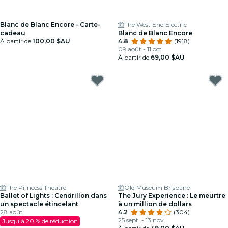
Blanc de Blanc Encore - Carte-
The West End Electric
cadeau
Blanc de Blanc Encore
À partir de
100,00 $AU
4.8
(1918)
09 août - 11 oct.
À partir de
69,00 $AU
The Princess Theatre
Old Museum Brisbane
Ballet of Lights : Cendrillon dans
The Jury Experience : Le meurtre
un spectacle étincelant
à un million de dollars
28 août
4.2
(304)
25 sept. - 13 nov.
Jusqu'à 20 % de réduction