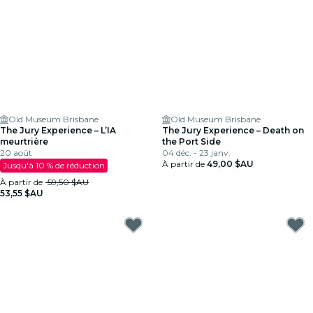
Old Museum Brisbane
Old Museum Brisbane
The Jury Experience – L’IA
The Jury Experience – Death on
meurtrière
the Port Side
20 août
04 déc. - 23 janv.
À partir de
49,00 $AU
Jusqu'à 10 % de réduction
À partir de
59,50 $AU
53,55 $AU