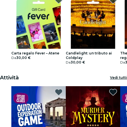
Carta regalo Fever – Atene
Candlelight: un tributo ai
The
Da
30,00 €
Coldplay
reg
Da
30,00 €
Da
Attività
Vedi tutti