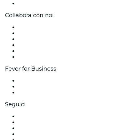
Centro assistenza
Collabora con noi
Gestisci il tuo evento
Pubblica il tuo evento
Eventi aziendali & benefit
Programma di affiliazione
Programma Ambassador e Influencer
Brand partnership
Fever for Business
Eventi privati e biglietti di gruppo
Benefit aziendali
Gift card e voucher aziendali
Seguici
Facebook
X (Twitter)
Instagram
TikTok
LinkedIn