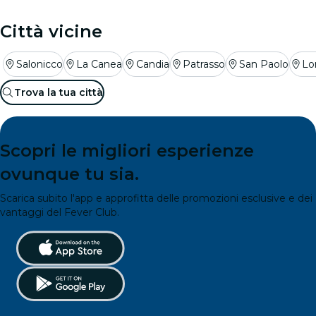
Città vicine
Salonicco
La Canea
Candia
Patrasso
San Paolo
Lo
Trova la tua città
Scopri le migliori esperienze
ovunque tu sia.
Scarica subito l'app e approfitta delle promozioni esclusive e dei
vantaggi del Fever Club.