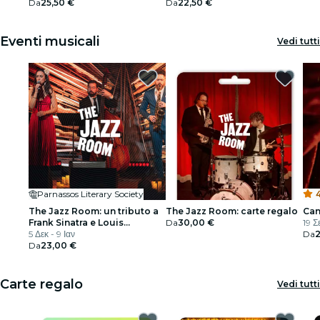
Da
25,50 €
Da
22,50 €
Ristoranti
Eventi musicali
Vedi tutti
Cinema
Parnassos Literary Society
4
The Jazz Room: un tributo a
The Jazz Room: carte regalo
Can
Frank Sinatra e Louis
Da
30,00 €
19 Σ
Armstrong
5 Δεκ - 9 Ιαν
Da
Da
23,00 €
Carte regalo
Vedi tutti