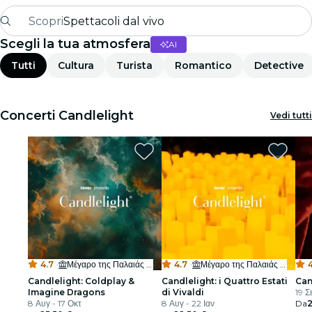
Scopri
Spettacoli dal vivo
Scegli la tua atmosfera
AI
Madrid
Tutti
Cultura
Turista
Romantico
Detective
Candlelight
Londra
Concerti Candlelight
Vedi tutti
Esperienze e città
San Paolo
Mostre
Seoul
4.7
·
Μέγαρο της Παλαιάς Βουλής
4.7
·
Μέγαρο της Παλαιάς Βουλής
4
Tour città
Candlelight: Coldplay &
Candlelight: i Quattro Estati
Can
Imagine Dragons
di Vivaldi
19 Σ
Concerti
8 Αυγ - 17 Οκτ
8 Αυγ - 22 Ιαν
Da