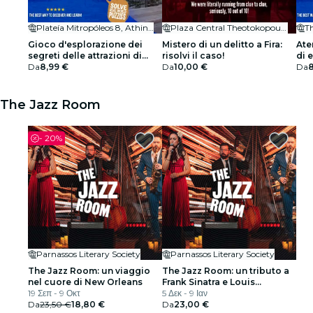
Plateía Mitropóleos 8, Athina 105 56, Greece
Plaza Central Theotokopoulos, Fira
T
Gioco d'esplorazione dei
Mistero di un delitto a Fira:
Ate
segreti delle attrazioni di
risolvi il caso!
di 
Atene
Da
8,99 €
Da
10,00 €
Da
8
The Jazz Room
-
20%
Parnassos Literary Society
Parnassos Literary Society
The Jazz Room: un viaggio
The Jazz Room: un tributo a
nel cuore di New Orleans
Frank Sinatra e Louis
19 Σεπ - 9 Οκτ
Armstrong
5 Δεκ - 9 Ιαν
Da
23,50 €
18,80 €
Da
23,00 €