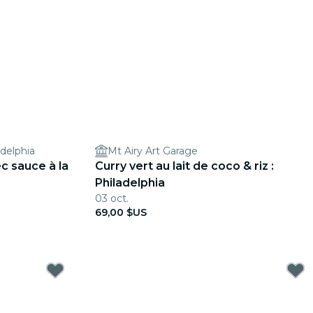
delphia
Mt Airy Art Garage
ec sauce à la
Curry vert au lait de coco & riz :
Philadelphia
03 oct.
69,00 $US