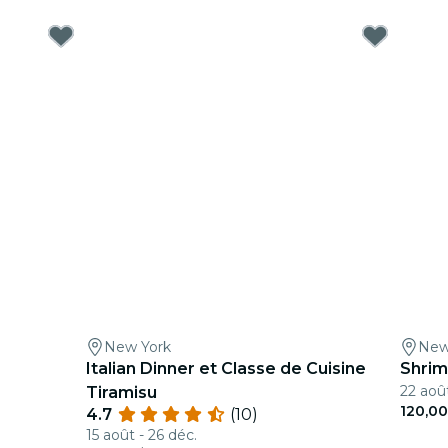
New York
New
Italian Dinner et Classe de Cuisine
Shrim
22 août
Tiramisu
120,0
4.7
(10)
15 août - 26 déc.