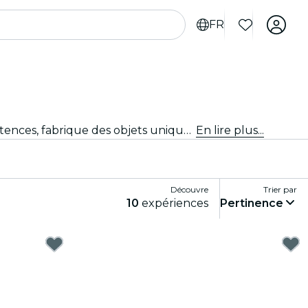
FR
Libère ta créativité avec des ateliers pratiques de bricolage diy dans Philadelphie. Apprends de nouvelles compétences, fabrique des objets uniques et noue des liens avec des personnes partageant les mêmes idées dans un environnement accueillant.
En lire plus...
Découvre
Trier par
10
expériences
Pertinence