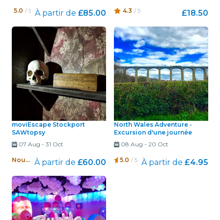
5.0
/ 5
4.3
/ 5
À partir de
£85.00
£18.50
moviEscape Stockport
North Wales Adventure -
SAWtopsy
Excursion d'une journée
07 Aug
-
31 Oct
08 Aug
-
20 Oct
Nouveau !
5.0
/ 5
À partir de
£60.00
À partir de
£4.95