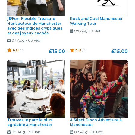
}$/Fun, Flexible Treasure
Rock and Goal Manchester
Hunt autour de Manchester
Walking Tour
avec des indices cryptiques
08 Aug
-
31 Jan
et des joyaux cachés
07 Aug
-
03 Feb
4.0
/ 5
5.0
/ 5
£15.00
£15.00
Trouvez le parc le plus
A Silent Disco Adventure à
agréable à Manchester
Manchester
08 Aug
-
30 Jan
08 Aug
-
26 Dec