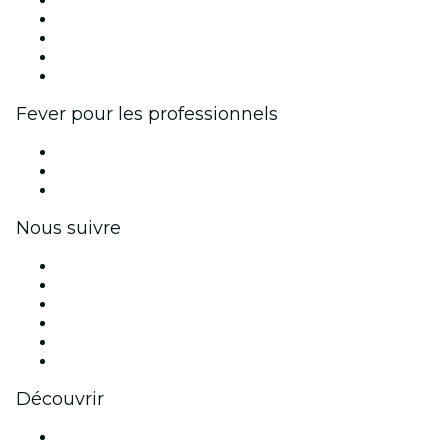
Publiez votre événement
Événements d'entreprise et avantages
Programme d'affiliation
Programme d'ambassadeurs et d'influenceurs
Partenariats avec des marques
Fever pour les professionnels
Événements privés et billets de groupe
Avantages pour les entreprises
Coupons et cartes cadeaux pour les entreprises
Nous suivre
Facebook
X (Twitter)
Instagram
TikTok
LinkedIn
Youtube
Découvrir
Lieux d'événements à Manchester