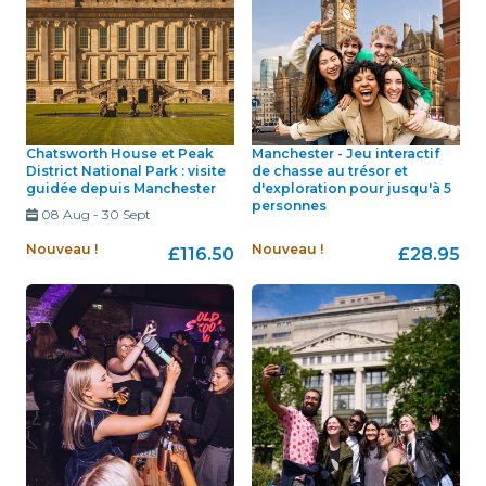
Chatsworth House et Peak
Manchester - Jeu interactif
District National Park : visite
de chasse au trésor et
guidée depuis Manchester
d'exploration pour jusqu'à 5
personnes
08 Aug
-
30 Sept
Nouveau !
Nouveau !
£116.50
£28.95