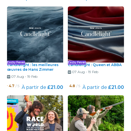
Exclu Fever
Exclu Fever
Candlelight : les meilleures
Candlelight : Queen et ABBA
œuvres de Hans Zimmer
07 Aug
-
19 Feb
07 Aug
-
19 Feb
4.7
/ 5
4.8
/ 5
À partir de
£21.00
À partir de
£21.00