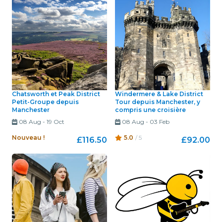
Chatsworth et Peak District
Windermere & Lake District
Petit-Groupe depuis
Tour depuis Manchester, y
Manchester
compris une croisière
08 Aug
-
19 Oct
08 Aug
-
03 Feb
Nouveau !
5.0
/ 5
£116.50
£92.00