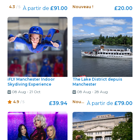
4.3
/ 5
Nouveau !
À partir de
£91.00
£20.00
iFLY Manchester Indoor
The Lake District depuis
Skydiving Experience
Manchester
08 Aug
-
21 Oct
08 Aug
-
28 Aug
4.9
/ 5
Nouveau !
£39.94
À partir de
£79.00