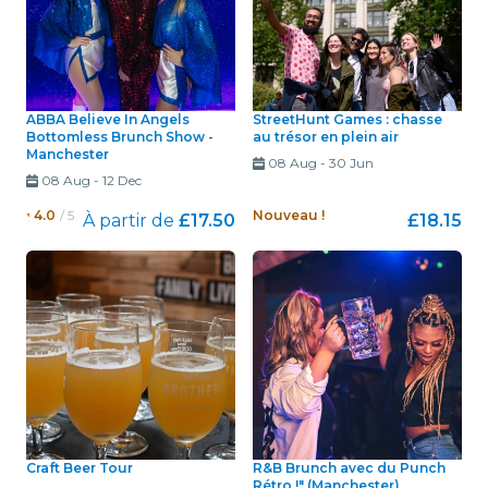
ABBA Believe In Angels
StreetHunt Games : chasse
Bottomless Brunch Show -
au trésor en plein air
Manchester
08 Aug
-
30 Jun
08 Aug
-
12 Dec
4.0
/ 5
Nouveau !
À partir de
£17.50
£18.15
Craft Beer Tour
R&B Brunch avec du Punch
Rétro !" (Manchester)