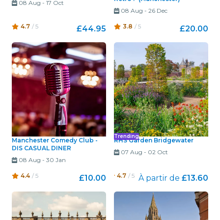
08 Aug
-
17 Oct
08 Aug
-
26 Dec
4.7
/ 5
3.8
/ 5
£44.95
£20.00
Trending
Manchester Comedy Club -
RHS Garden Bridgewater
DIS CASUAL DINER
07 Aug
-
02 Oct
08 Aug
-
30 Jan
4.4
/ 5
4.7
/ 5
£10.00
À partir de
£13.60