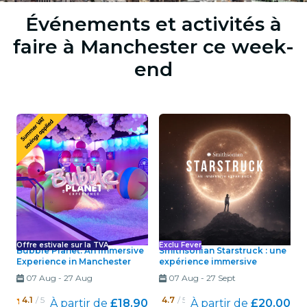
Événements et activités à
faire à Manchester ce week-
end
Offre estivale sur la TVA
Exclu Fever
Bubble Planet: An Immersive
Smithsonian Starstruck : une
Experience in Manchester
expérience immersive
07 Aug
-
27 Aug
07 Aug
-
27 Sept
4.1
/ 5
4.7
/ 5
À partir de
£18.90
À partir de
£20.00