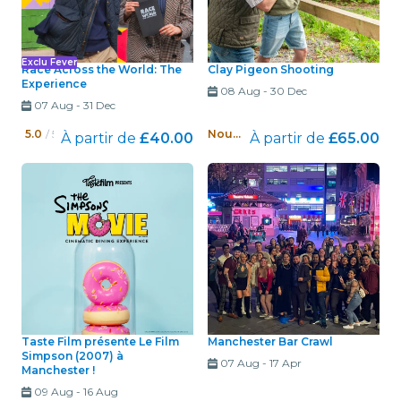
Exclu Fever
Race Across the World: The
Clay Pigeon Shooting
Experience
08 Aug
-
30 Dec
07 Aug
-
31 Dec
5.0
/ 5
Nouveau !
À partir de
£40.00
À partir de
£65.00
Taste Film présente Le Film
Manchester Bar Crawl
Simpson (2007) à
07 Aug
-
17 Apr
Manchester !
09 Aug
-
16 Aug