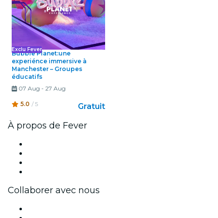
Exclu Fever
Bubble Planet:une
experiénce immersive à
Manchester – Groupes
éducatifs
07 Aug
-
27 Aug
5.0
/ 5
Gratuit
À propos de Fever
Presse
Travailler chez Fever
Cartes-cadeaux
Centre d'aide
Collaborer avec nous
Fever Zone