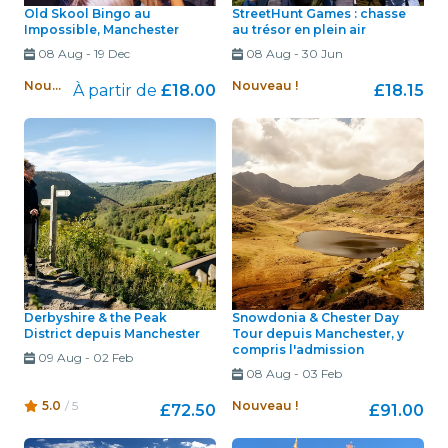
Old Skool Bingo au
StreetHunt Games : chasse
Impossible, Manchester
au trésor en plein air
08 Aug
-
19 Dec
08 Aug
-
30 Jun
Nouveau !
Nouveau !
À partir de
£18.00
£18.15
Derbyshire & the Peak
Snowdonia & Chester Day
District depuis Manchester
Tour depuis Manchester, y
compris l'admission
09 Aug
-
02 Feb
08 Aug
-
03 Feb
5.0
/ 5
Nouveau !
£72.50
£91.00