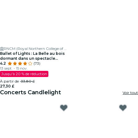
RNCM (Royal Northern College of Music)
Ballet of Lights : La Belle au bois
dormant dans un spectacle
étincelant
4.2
(73)
13 sept. - 15 nov.
Jusqu'à 20 % de réduction
À partir de
33,80 £
27,30 £
Concerts Candlelight
Voir tout