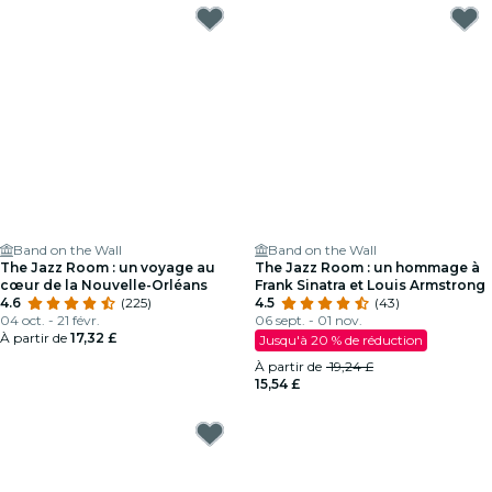
Band on the Wall
Band on the Wall
The Jazz Room : un voyage au
The Jazz Room : un hommage à
cœur de la Nouvelle-Orléans
Frank Sinatra et Louis Armstrong
4.6
(225)
4.5
(43)
04 oct. - 21 févr.
06 sept. - 01 nov.
À partir de
17,32 £
Jusqu'à 20 % de réduction
À partir de
19,24 £
15,54 £