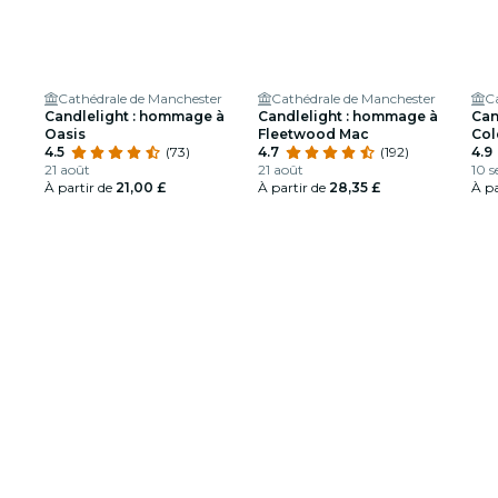
Cathédrale de Manchester
Cathédrale de Manchester
C
Candlelight : hommage à
Candlelight : hommage à
Can
Oasis
Fleetwood Mac
Col
4.5
(73)
4.7
(192)
4.9
21 août
21 août
10 s
À partir de
21,00 £
À partir de
28,35 £
À pa