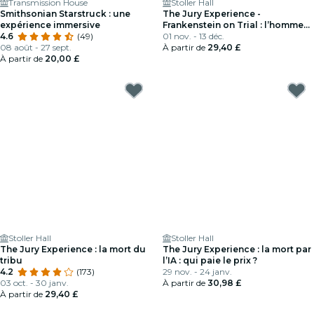
Transmission House
Stoller Hall
Smithsonian Starstruck : une
The Jury Experience -
expérience immersive
Frankenstein on Trial : l’homme
4.6
(49)
qui a défié Dieu
01 nov. - 13 déc.
08 août - 27 sept.
À partir de
29,40 £
À partir de
20,00 £
Stoller Hall
Stoller Hall
The Jury Experience : la mort du
The Jury Experience : la mort par
tribu
l’IA : qui paie le prix ?
4.2
(173)
29 nov. - 24 janv.
03 oct. - 30 janv.
À partir de
30,98 £
À partir de
29,40 £