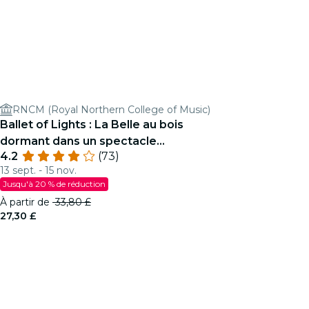
RNCM (Royal Northern College of Music)
Ballet of Lights : La Belle au bois
dormant dans un spectacle
4.2
(73)
étincelant
13 sept. - 15 nov.
Jusqu'à 20 % de réduction
À partir de
33,80 £
27,30 £