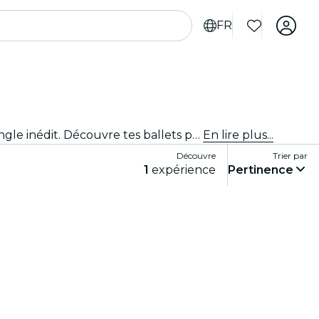
FR
Des danseurs magnifiques. Des histoires intemporelles. Des lumières éblouissantes. La danse classique sous un angle inédit. Découvre tes ballets préférés, réinventés.
En lire plus...
Découvre
Trier par
1
expérience
Pertinence