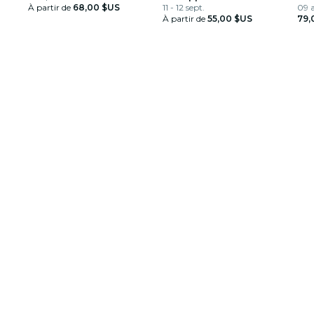
À partir de
68,00 $US
11 - 12 sept.
09 a
À partir de
55,00 $US
79,