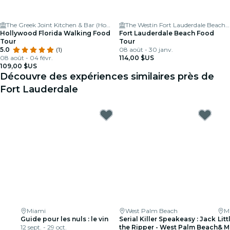
The Greek Joint Kitchen & Bar (Hollywood)
The Westin Fort Lauderdale Beach Resort
Hollywood Florida Walking Food
Fort Lauderdale Beach Food
Tour
Tour
5.0
(1)
08 août - 30 janv.
08 août - 04 févr.
114,00 $US
109,00 $US
Découvre des expériences similaires près de
Fort Lauderdale
Miami
West Palm Beach
M
Guide pour les nuls : le vin
Serial Killer Speakeasy : Jack
Lit
12 sept. - 29 oct.
the Ripper - West Palm Beach
& M