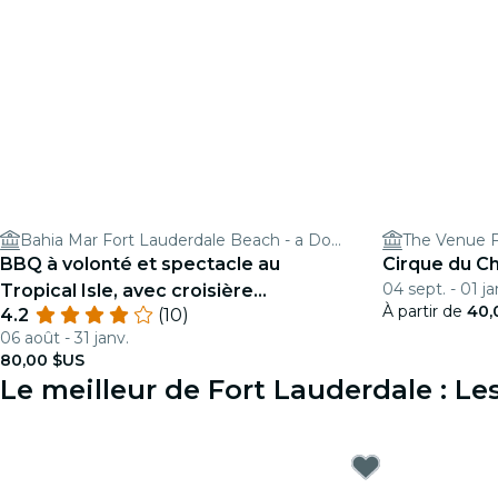
Bahia Mar Fort Lauderdale Beach - a DoubleTree by Hilton Hotel
The Venue F
BBQ à volonté et spectacle au
Cirque du C
04 sept. - 01 ja
Tropical Isle, avec croisière
À partir de
40,
4.2
(10)
touristique
06 août - 31 janv.
80,00 $US
Le meilleur de Fort Lauderdale : L