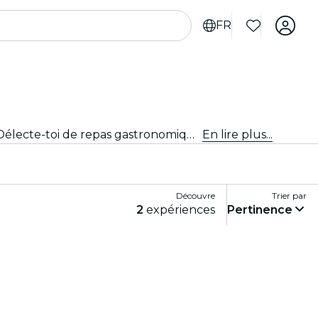
FR
Profite de l'expérience gastronomique ultime avec les restaurants et les dîners-spectacles de Fort Lauderdale. Délecte-toi de repas gastronomiques avec des spectacles en direct.
En lire plus...
Découvre
Trier par
2
expériences
Pertinence