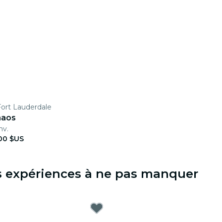
ort Lauderdale
haos
nv.
00 $US
es expériences à ne pas manquer