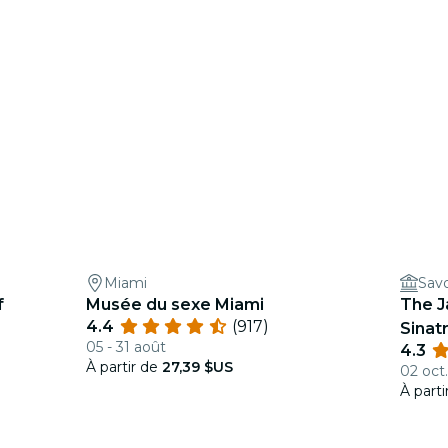
Miami
Sav
f
Musée du sexe Miami
The J
4.4
(917)
Sinat
05 - 31 août
4.3
À partir de
27,39 $US
02 oct.
À part