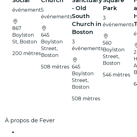
Social
Church
Sanctuary
Square
- Old
Park
a
événement
5
South
événements
3
Church in
événements
867
Boston
é
Boylston
645
St, Boston
Boylston
3
560
Street,
événements
Boylston
2
200 mètres
Boston
Street,
H
Boston
A
508 mètres
645
B
Boylston
546 mètres
Street,
6
Boston
508 mètres
À propos de Fever
Presse