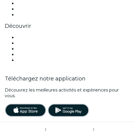
TikTok
LinkedIn
Youtube
Découvrir
Lieux d'événements à Boston
Aujourd'hui
Demain
Cette semaine
Ce week-end
Téléchargez notre application
Découvrez les meilleures activités et expériences pour
vous.
Conditions d’utilisation
|
Politique de confidentialité
|
Ne pas vendre mes informations personnelles / Gestion des cookies