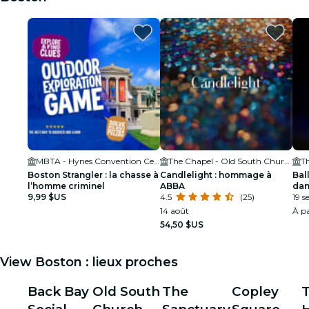
MBTA - Hynes Convention Center
The Chapel - Old South Church in Boston
Boston Strangler : la chasse à
Candlelight : hommage à
Bal
l’homme criminel
ABBA
dan
9,99 $US
4.5
(25)
19 s
14 août
À pa
54,50 $US
View Boston : lieux proches
Back Bay
Old South
The
Copley