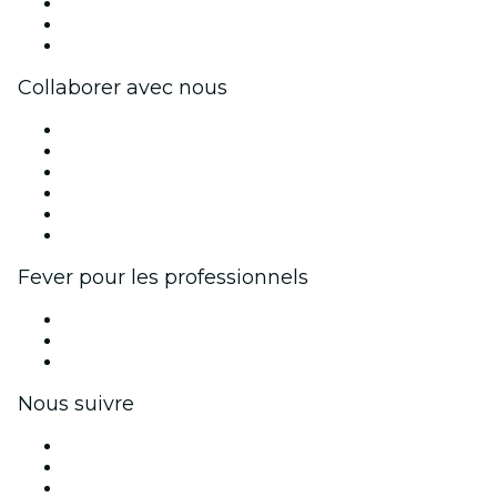
Travailler chez Fever
Cartes-cadeaux
Centre d'aide
Collaborer avec nous
Fever Zone
Publiez votre événement
Événements d'entreprise et avantages
Programme d'affiliation
Programme d'ambassadeurs et d'influenceurs
Partenariats avec des marques
Fever pour les professionnels
Événements privés et billets de groupe
Avantages pour les entreprises
Coupons et cartes cadeaux pour les entreprises
Nous suivre
Facebook
X (Twitter)
Instagram