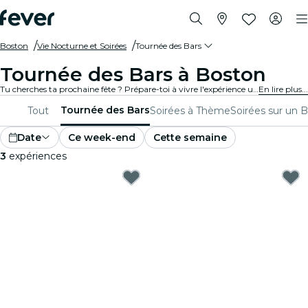
Boston
Vie Nocturne et Soirées
Tournée des Bars
Tournée des Bars à Boston
Tu cherches ta prochaine fête ? Prépare-toi à vivre l'expérience ultime de la tournée des bars à Boston ! Passe d'un bar à l'autre, en savourant de délicieuses boissons et en rencontrant de nouveaux amis en chemin. Ne manque pas les meilleures tournées des bars que Boston a à offrir !
En lire plus...
Tournée des Bars
Tout
Soirées à Thème
Soirées sur un 
Date
Ce week-end
Cette semaine
3
expériences