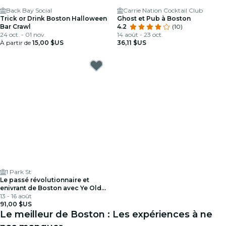
Back Bay Social
Carrie Nation Cocktail Club
Trick or Drink Boston Halloween
Ghost et Pub à Boston
Bar Crawl
4.2
(10)
24 oct. - 01 nov.
14 août - 23 oct.
À partir de
15,00 $US
36,11 $US
1 Park St
Le passé révolutionnaire et
enivrant de Boston avec Ye Olde
Tavern Tours
13 - 16 août
91,00 $US
Le meilleur de Boston : Les expériences à ne