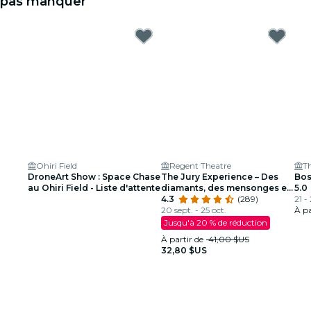
pas manquer
Ohiri Field
Regent Theatre
DroneArt Show : Space Chase
The Jury Experience – Des
Bos
au Ohiri Field - Liste d'attente
diamants, des mensonges et
5.0
un homme mort : Boston
4.3
(289)
21 -
saura-t-il rendre justice ?
20 sept. - 25 oct.
À pa
Jusqu'à 20 % de réduction
À partir de
41,00 $US
32,80 $US