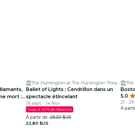
The Huntington at The Huntington Theatre
diamants,
Ballet of Lights : Cendrillon dans un
Bosto
5.0
e mort :
spectacle étincelant
21 - 29
19 sept. - 14 févr.
tice ?
À part
Jusqu'à 20 % de réduction
À partir de
28,50 $US
22,80 $US