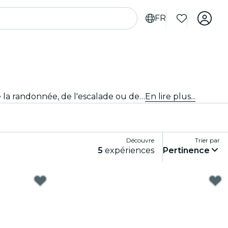
FR
Fais monter ton adrénaline avec des activités sportives et d'aventure palpitantes à Boston. Que tu sois adepte de la randonnée, de l'escalade ou des sports extrêmes, nous avons ce qu'il te faut.
En lire plus...
Découvre
Trier par
5
expériences
Pertinence