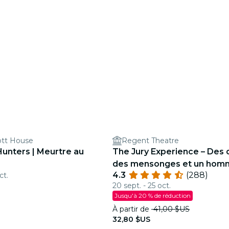
ott House
Regent Theatre
Hunters | Meurtre au
The Jury Experience – Des 
des mensonges et un homm
4.3
(288)
ct.
Boston saura-t-il rendre jus
20 sept. - 25 oct.
Jusqu'à 20 % de réduction
À partir de
41,00 $US
32,80 $US