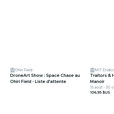
Ohiri Field
MIT Endic
DroneArt Show : Space Chase au
Traitors & 
Ohiri Field - Liste d'attente
Manoir
15 août - 30 o
106,95 $US