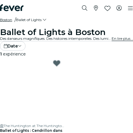
Boston
Ballet of Lights
Ballet of Lights à Boston
Des danseurs magnifiques. Des histoires intemporelles. Des lumières éblouissantes. La danse classique sous un angle inédit. Découvre tes ballets préférés, réinventés.
En lire plus...
Date
1
expérience
The Huntington at The Huntington Theatre
Ballet of Lights : Cendrillon dans