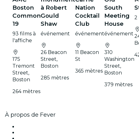
Boston
à Robert
Nation
South
S
Common
Gould
Cocktail
Meeting
2
19
Shaw
Club
House
93 films à
événement
événement
événement
2
l'affiche
B
26 Beacon
11 Beacon
310
4
175
Street,
St
Washington
Tremont
Boston
Street,
365 mètres
Street,
Boston
285 mètres
Boston
379 mètres
264 mètres
À propos de Fever
Presse
Travailler chez Fever
Cartes-cadeaux