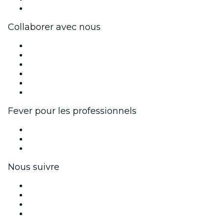
Centre d'aide
Collaborer avec nous
Fever Zone
Publiez votre événement
Événements d'entreprise et avantages
Programme d'affiliation
Programme d'ambassadeurs et d'influenceurs
Partenariats avec des marques
Fever pour les professionnels
Événements privés et billets de groupe
Avantages pour les entreprises
Coupons et cartes cadeaux pour les entreprises
Nous suivre
Facebook
X (Twitter)
Instagram
TikTok