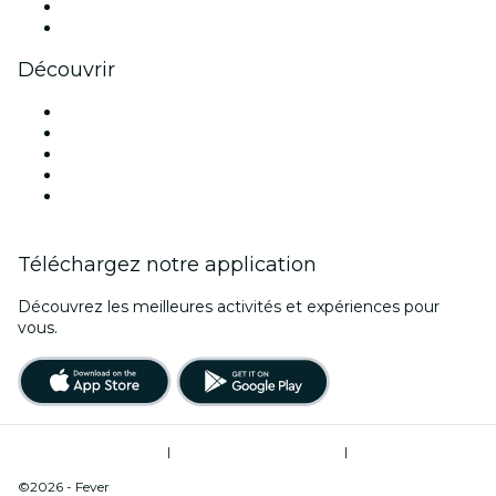
LinkedIn
Youtube
Découvrir
Lieux d'événements à Boston
Aujourd'hui
Demain
Cette semaine
Ce week-end
Téléchargez notre application
Découvrez les meilleures activités et expériences pour
vous.
Conditions d’utilisation
|
Politique de confidentialité
|
Ne pas vendre mes informations personnelles / Gestion des cookies
©2026 - Fever