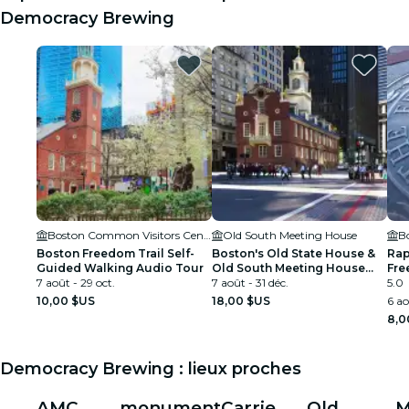
Democracy Brewing
Boston Common Visitors Center
Old South Meeting House
Boston Freedom Trail Self-
Boston's Old State House &
Rap
Guided Walking Audio Tour
Old South Meeting House
Fre
7 août - 29 oct.
Museums
7 août - 31 déc.
GP
5.0
10,00 $US
18,00 $US
6 ao
8,0
Democracy Brewing : lieux proches
AMC
monument
Carrie
Old
M