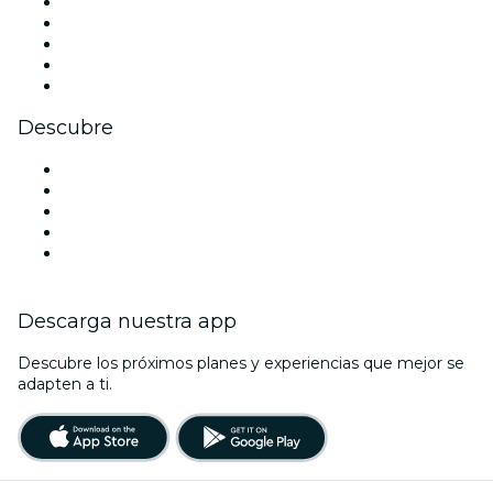
X (Twitter)
Instagram
TikTok
LinkedIn
Youtube
Descubre
Locales y espacios de eventos en Viena
Hoy
Mañana
Esta semana
Este fin de semana
Descarga nuestra app
Descubre los próximos planes y experiencias que mejor se
adapten a ti.