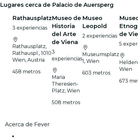
Lugares cerca de Palacio de Auersperg
Rathausplatz
Museo de
Museo
Muse
Historia
Leopold
Etnog
3 experiencias
del Arte
de Vi
2 experiencias
de Viena
5 exper
Rathausplatz,
3
Rathauspl., 1010
Museumsplatz
experiencias
Wien, Austria
1, Wien
Heldenp
Wien
458 metros
603 metros
Maria
673 me
Theresien-
Platz, Wien
508 metros
Acerca de Fever
Prensa