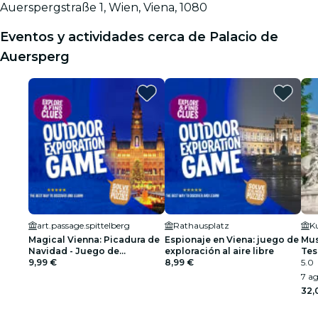
Auerspergstraße 1, Wien, Viena, 1080
Eventos y actividades cerca de Palacio de
Auersperg
art.passage.spittelberg
Rathausplatz
Magical Vienna: Picadura de
Espionaje en Viena: juego de
Mus
Navidad - Juego de
exploración al aire libre
Tes
exploración al aire libre
9,99 €
8,99 €
5.0
7 ag
32,