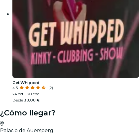
Get Whipped
4.5
(2)
24 oct - 30 ene
Desde
30,00 €
¿Cómo llegar?
Palacio de Auersperg