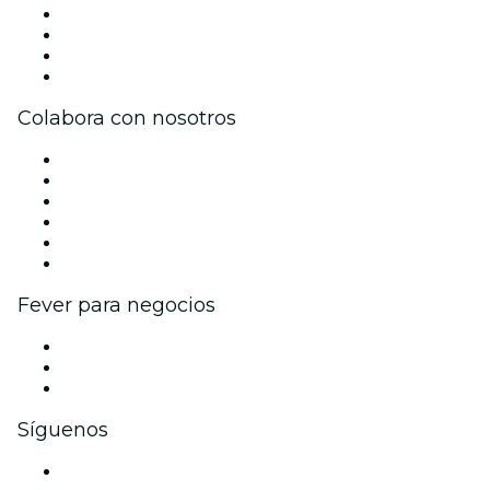
Únete al equipo
Impressum
Tarjetas Regalo
Centro de asistencia
Colabora con nosotros
Gestiona tu evento
Publica tu evento
Eventos y beneficios para empresas
Programa de Afiliados
Programa de embajadores e influencers
Colaboraciones de marca
Fever para negocios
Eventos privados y entradas de grupo
Beneficios corporativos
Tarjetas y cupones de regalo corporativos
Síguenos
Facebook