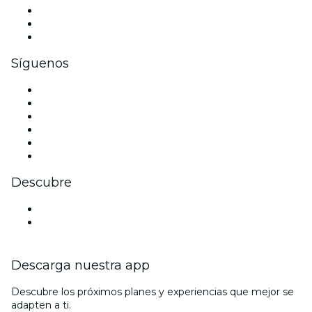
Eventos privados y boletos de grupo
Beneficios corporativos
Tarjetas y cupones de regalo corporativos
Síguenos
Facebook
X (Twitter)
Instagram
TikTok
LinkedIn
Youtube
Descubre
Locales y espacios de eventos en Palm Springs
Estados Unidos
Descarga nuestra app
Descubre los próximos planes y experiencias que mejor se
adapten a ti.