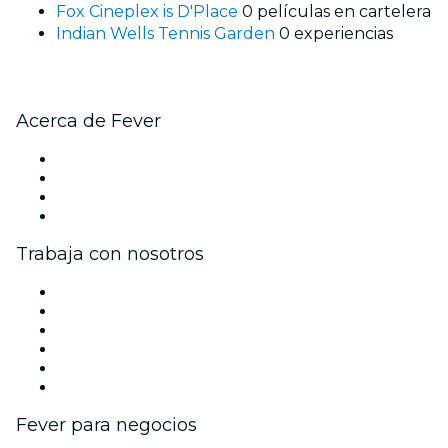
Fox Cineplex is D'Place
0 películas en cartelera
Indian Wells Tennis Garden
0 experiencias
Acerca de Fever
Prensa
Únete al equipo
Tarjetas Regalo
Centro de asistencia
Trabaja con nosotros
Gestiona tu evento
Publica tu evento
Eventos y beneficios para empresas
Programa de Afiliados
Programa de embajadores e influencers
Colaboraciones de marca
Fever para negocios