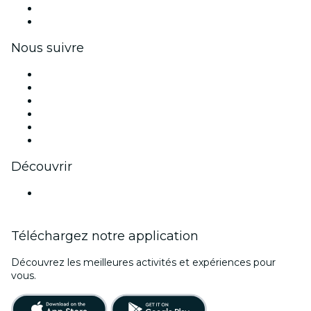
Avantages pour les entreprises
Coupons et cartes cadeaux pour les entreprises
Nous suivre
Facebook
X (Twitter)
Instagram
TikTok
LinkedIn
Youtube
Découvrir
Lieux d'événements à Palm Springs
Téléchargez notre application
Découvrez les meilleures activités et expériences pour
vous.