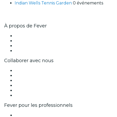
Indian Wells Tennis Garden
0 événements
À propos de Fever
Presse
Travailler chez Fever
Cartes-cadeaux
Centre d'aide
Collaborer avec nous
Fever Zone
Publiez votre événement
Événements d'entreprise et avantages
Programme d'affiliation
Programme d'ambassadeurs et d'influenceurs
Partenariats avec des marques
Fever pour les professionnels
Événements privés et billets de groupe