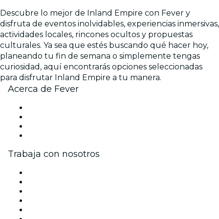
Descubre lo mejor de Inland Empire con Fever y
disfruta de eventos inolvidables, experiencias inmersivas,
actividades locales, rincones ocultos y propuestas
culturales. Ya sea que estés buscando qué hacer hoy,
planeando tu fin de semana o simplemente tengas
curiosidad, aquí encontrarás opciones seleccionadas
para disfrutar Inland Empire a tu manera.
Acerca de Fever
Prensa
Únete al equipo
Tarjetas Regalo
Centro de asistencia
Trabaja con nosotros
Gestiona tu evento
Publica tu evento
Eventos y beneficios para empresas
Programa de Afiliados
Programa de embajadores e influencers
Colaboraciones de marca