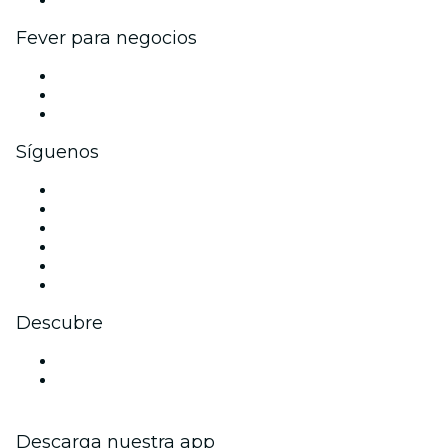
Fever para negocios
Eventos privados y boletos de grupo
Beneficios corporativos
Tarjetas y cupones de regalo corporativos
Síguenos
Facebook
X (Twitter)
Instagram
TikTok
LinkedIn
Youtube
Descubre
Locales y espacios de eventos en Inland Empire
Estados Unidos
Descarga nuestra app