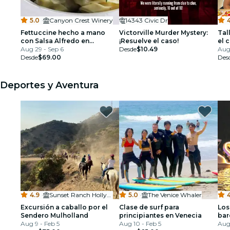
5.0
·
Canyon Crest Winery
14343 Civic Dr
4
Fettuccine hecho a mano
Victorville Murder Mystery:
Tal
con Salsa Alfredo en
¡Resuelve el caso!
el 
Riverside
Aug 29 - Sep 6
Desde
$10.49
Aug
Desde
$69.00
Des
Deportes y Aventura
4.9
·
Sunset Ranch Hollywood
5.0
·
The Venice Whaler
Excursión a caballo por el
Clase de surf para
Los
Sendero Mulholland
principiantes en Venecia
bar
Aug 9 - Feb 5
Aug 10 - Feb 5
Aug 