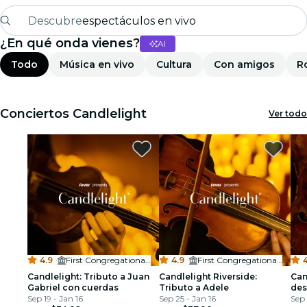
Descubre
espectáculos en vivo
¿En qué onda vienes?
AI
Madrid
Todo
Música en vivo
Cultura
Con amigos
R
candlelight
Londres
Conciertos Candlelight
Ver todo
experiencias y ciudades
São Paulo
exposiciones
Seúl
4.9
·
First Congregational Church of Riverside
4.9
·
First Congregational Church of Riverside
4
recorridos por la ciudad
Candlelight: Tributo a Juan
Candlelight Riverside:
Can
Gabriel con cuerdas
Tributo a Adele
des
conciertos
Sep 19 - Jan 16
Sep 25 - Jan 16
Sep 