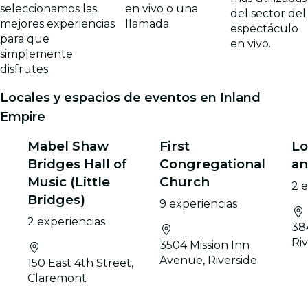
seleccionamos las
en vivo o una
del sector del
mejores experiencias
llamada.
espectáculo
para que
en vivo.
simplemente
disfrutes.
Locales y espacios de eventos en Inland
Empire
Mabel Shaw
First
Lo
Bridges Hall of
Congregational
an
Music (Little
Church
2 
Bridges)
9 experiencias
2 experiencias
38
Riv
3504 Mission Inn
Avenue, Riverside
150 East 4th Street,
Claremont