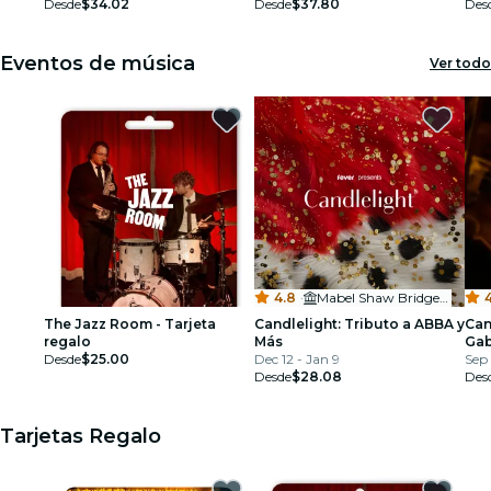
Desde
$34.02
Desde
$37.80
Des
restaurantes
Eventos de música
Ver todo
cine
4.8
·
Mabel Shaw Bridges Hall of Music (Little Bridges)
4
The Jazz Room - Tarjeta
Candlelight: Tributo a ABBA y
Can
regalo
Más
Gab
Desde
$25.00
Dec 12 - Jan 9
Sep 
Desde
$28.08
Des
Tarjetas Regalo