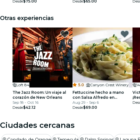
Desde
$75.00
Desde
$65.00
Des
Otras experiencias
Loft 84
5.0
·
Canyon Crest Winery
14
The Jazz Room: Un viaje al
Fettuccine hecho a mano
Vic
corazón de New Orleans
con Salsa Alfredo en
¡Re
Sep 18 - Oct 16
Riverside
Aug 29 - Sep 6
Des
Desde
$42.12
Desde
$69.00
Ciudades cercanas
Condado de Orange
Temecula
Palm Springs
Laguna 