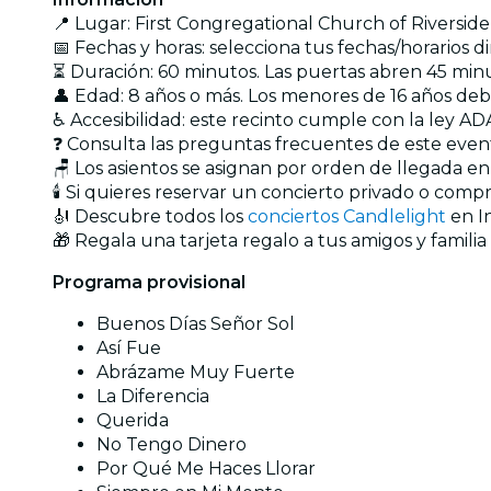
📍 Lugar: First Congregational Church of Riverside
📅 Fechas y horas: selecciona tus fechas/horarios 
⏳ Duración: 60 minutos. Las puertas abren 45 minu
👤 Edad: 8 años o más. Los menores de 16 años d
♿ Accesibilidad: este recinto cumple con la ley AD
❓ Consulta las preguntas frecuentes de este eve
🪑 Los asientos se asignan por orden de llegada e
🕯️ Si quieres reservar un concierto privado o com
🎻 Descubre todos los
conciertos Candlelight
en I
🎁 Regala una tarjeta regalo a tus amigos y familia
Programa provisional
Buenos Días Señor Sol
Así Fue
Abrázame Muy Fuerte
La Diferencia
Querida
No Tengo Dinero
Por Qué Me Haces Llorar