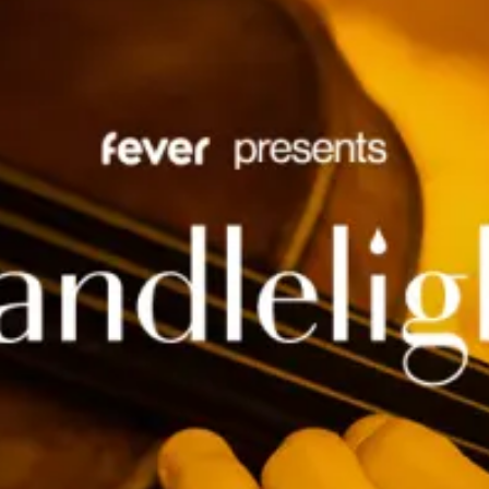
restaurantes
cine