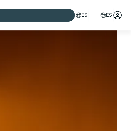
ES
ES