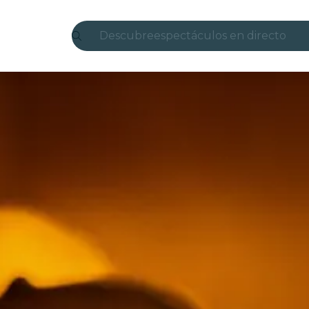
Descubre
espectáculos en directo
Madrid
candlelight
Londres
experiencias y ciudades
São Paulo
exposiciones
Seúl
recorridos por la ciudad
conciertos