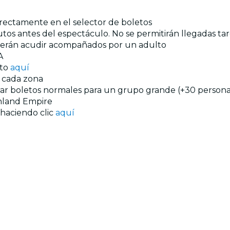
directamente en el selector de boletos
tos antes del espectáculo. No se permitirán llegadas tar
eberán acudir acompañados por un adulto
A
nto
aquí
n cada zona
prar boletos normales para un grupo grande (+30 personas
nland Empire
 haciendo clic
aquí