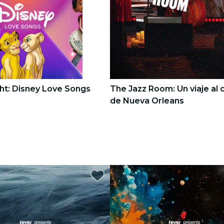
ht: Disney Love Songs
The Jazz Room: Un viaje al 
de Nueva Orleans
3
3