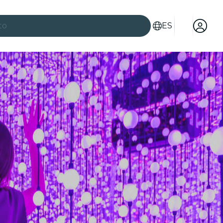
to
ES
es
ad