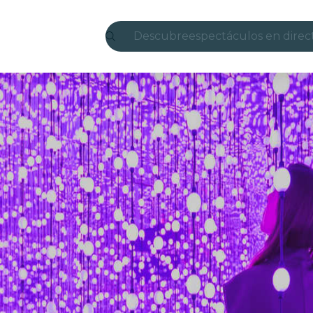
Descubre
espectáculos en direc
Madrid
candlelight
Londres
experiencias y ciudad
São Paulo
exposiciones
Seúl
recorridos por la ciud
conciertos