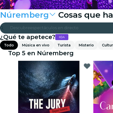
Núremberg
Cosas que ha
Descubre
espectáculos en directo
¿Qué te apetece?
IA
Madrid
Todo
Música en vivo
Turista
Misterio
Cultu
candlelight
Top 5 en Núremberg
Londres
experiencias y ciudades
São Paulo
exposiciones
Seúl