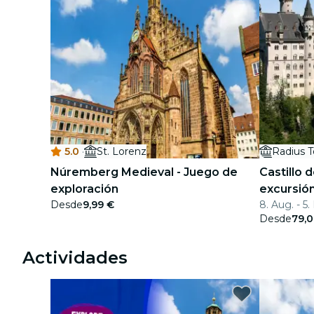
5.0
·
St. Lorenz
Radius T
Núremberg Medieval - Juego de
Castillo 
exploración
excursió
Desde
9,99 €
8. Aug. - 5.
con trans
Desde
79,
Actividades