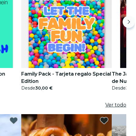
ion
Family Pack - Tarjeta regalo Special
The Jazz 
Edition
de Nueva 
Desde
30,00 €
Desde
30,0
Ver todo