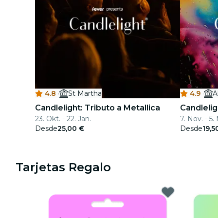
4.8
·
St Martha
4.9
·
A
Candlelight: Tributo a Metallica
Candlelig
23. Okt. - 22. Jan.
7. Nov. - 5.
Desde
25,00 €
Desde
19,5
Tarjetas Regalo