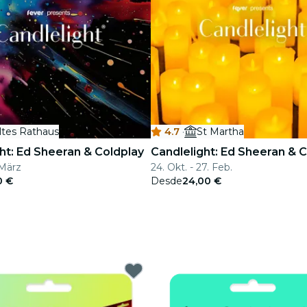
ltes Rathaus
4.7
·
St Martha
ht: Ed Sheeran & Coldplay
Candlelight: Ed Sheeran & 
 März
24. Okt. - 27. Feb.
0 €
Desde
24,00 €