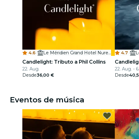
4.6
·
Le Méridien Grand Hotel Nuremberg
4.7
·
Candlelight: Tributo a Phil Collins
Candlelig
22. Aug.
22. Aug. - 6
Desde
36,00 €
Desde
40,
Eventos de música