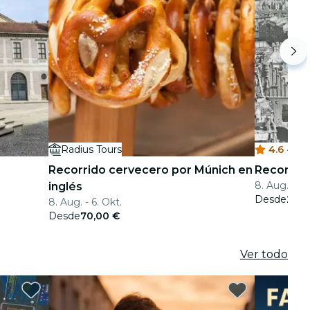
Radius Tours
4.6
·
R
Recorrido cervecero por Múnich en
Recorrido
8. Aug. - 6.
inglés
Desde
25,0
8. Aug. - 6. Okt.
Desde
70,00 €
Ver todo