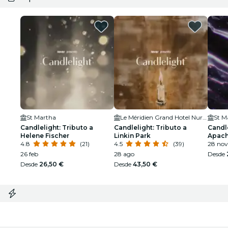
St Martha
Le Méridien Grand Hotel Nuremberg
St M
Candlelight: Tributo a
Candlelight: Tributo a
Candle
Helene Fischer
Linkin Park
Apach
4.8
(21)
4.5
(39)
28 nov
26 feb
28 ago
Desde
Desde
26,50 €
Desde
43,50 €