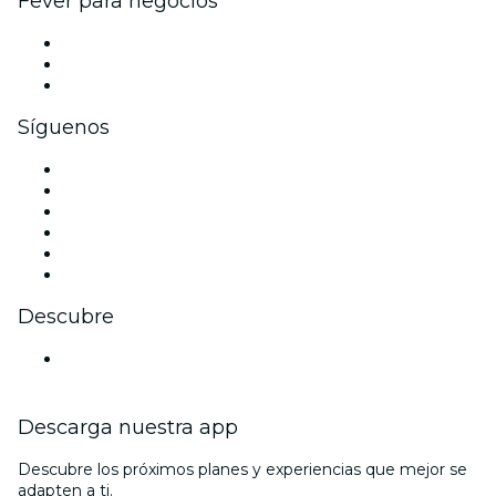
Fever para negocios
Eventos privados y entradas de grupo
Beneficios corporativos
Tarjetas y cupones de regalo corporativos
Síguenos
Facebook
X (Twitter)
Instagram
TikTok
LinkedIn
Youtube
Descubre
Locales y espacios de eventos en Núremberg
Descarga nuestra app
Descubre los próximos planes y experiencias que mejor se
adapten a ti.