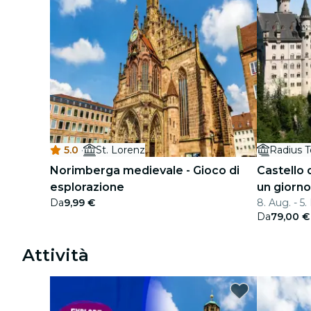
5.0
·
St. Lorenz
Radius T
Norimberga medievale - Gioco di
Castello 
esplorazione
un giorn
Da
9,99 €
8. Aug. - 5.
di andata
Da
79,00 €
Attività