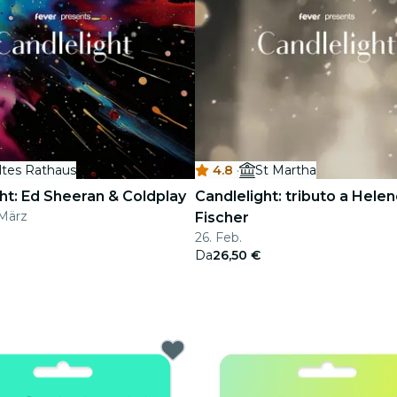
ltes Rathaus
4.8
·
St Martha
ht: Ed Sheeran & Coldplay
Candlelight: tributo a Hele
 März
Fischer
26. Feb.
Da
26,50 €