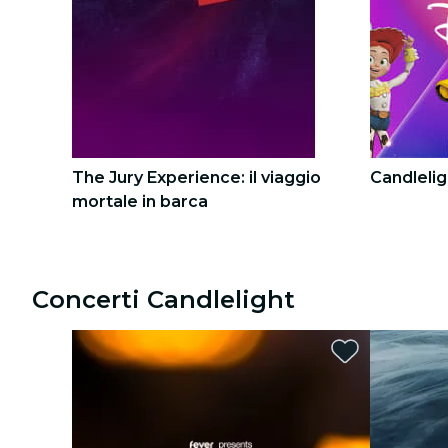
Tour città
Concerti
Ristoranti
Cinema
The Jury Experience: il viaggio
Candlelig
mortale in barca
1
1
2
2
Concerti Candlelight