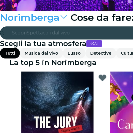
Norimberga
Cose da fare
Scopri
Spettacoli dal vivo
Scegli la tua atmosfera
AI
Madrid
Tutti
Musica dal vivo
Lusso
Detective
Cultu
Candlelight
La top 5 in Norimberga
Londra
Esperienze e città
San Paolo
Mostre
Seoul