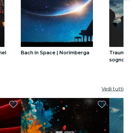
nel
Bach in Space | Norimberga
Traumkonze
sogno di 
Air | Nor
4
4
5
5
Vedi tutti