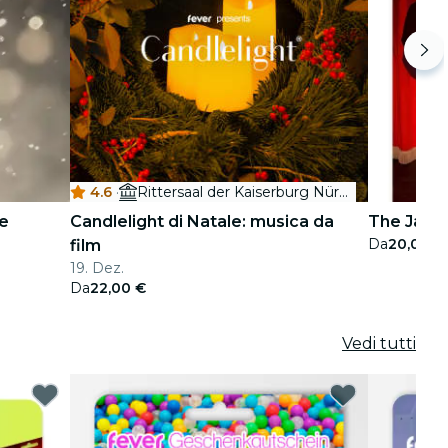
4.6
·
Rittersaal der Kaiserburg Nürnberg
ne
Candlelight di Natale: musica da
The Jazz 
Da
20,00 €
film
19. Dez.
Da
22,00 €
Vedi tutti