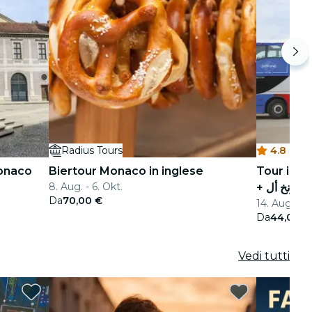
Radius Tours
4.8
·
A
Monaco
Biertour Monaco in inglese
Tour in a
8. Aug. - 6. Okt.
Da
70,00 €
14. Aug. - 6
Da
44,00 €
Vedi tutti