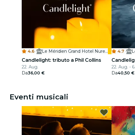
4.6
·
Le Méridien Grand Hotel Nuremberg
4.7
·
Candlelight: tributo a Phil Collins
Candlelig
22. Aug.
22. Aug. - 6
Da
36,00 €
Da
40,50 €
Eventi musicali