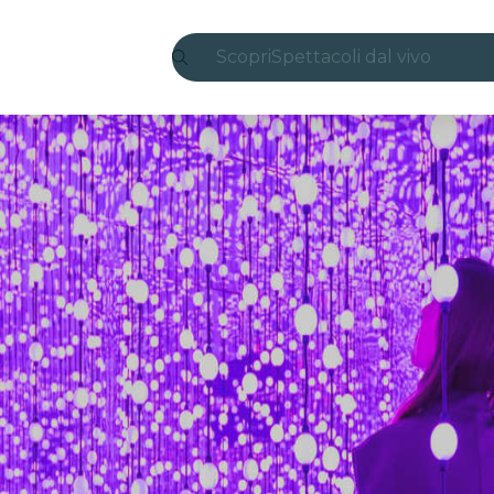
Scopri
Spettacoli dal vivo
Madrid
Candlelight
Londra
Esperienze e città
San Paolo
Mostre
Seoul
Tour città
Concerti