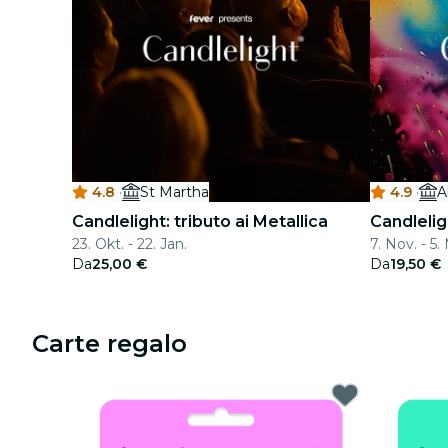
4.8
·
St Martha
4.9
·
A
Candlelight: tributo ai Metallica
Candlelig
23. Okt. - 22. Jan.
7. Nov. - 5.
Da
25,00 €
Da
19,50 €
Carte regalo