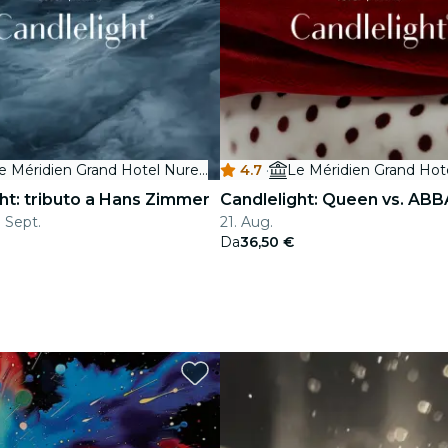
Le Méridien Grand Hotel Nuremberg
4.7
·
ht: tributo a Hans Zimmer
Candlelight: Queen vs. ABB
. Sept.
21. Aug.
Da
36,50 €