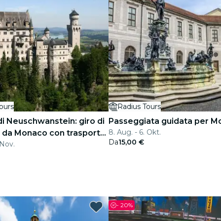
ours
Radius Tours
di Neuschwanstein: giro di
Passeggiata guidata per 
8. Aug. - 6. Okt.
o da Monaco con trasporto
Da
15,00 €
 Nov.
 e ritorno
-
20%