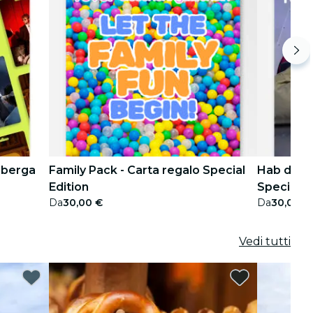
mberga
Family Pack - Carta regalo Special
Hab dich 
Edition
Special E
Da
30,00 €
Da
30,00 €
Vedi tutti