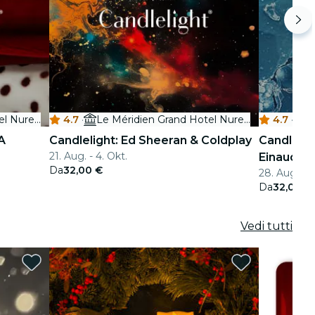
Le Méridien Grand Hotel Nuremberg
4.7
·
Le Méridien Grand Hotel Nuremberg
4.7
·
A
Candlelight: Ed Sheeran & Coldplay
Candlelig
21. Aug. - 4. Okt.
Einaudi
Da
32,00 €
28. Aug. - 2
Da
32,00 €
Vedi tutti