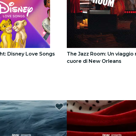
ht: Disney Love Songs
The Jazz Room: Un viaggio 
cuore di New Orleans
3
3