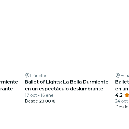
Fráncfort
Est
urmiente
Ballet of Lights: La Bella Durmiente
Balle
rante
en un espectáculo deslumbrante
en un
4.2
17 oct - 16 ene
Desde
23,00 €
24 oct 
Desd