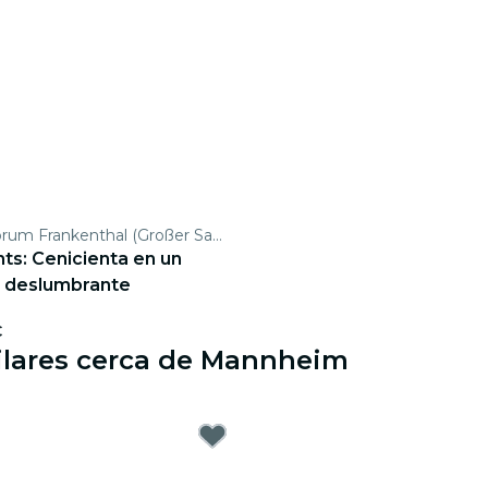
Congress Forum Frankenthal (Großer Saal)
hts: Cenicienta en un
 deslumbrante
€
milares cerca de Mannheim