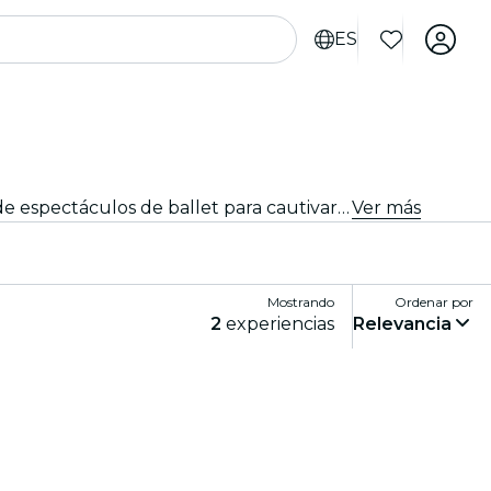
ES
Desde obras maestras emblemáticas hasta nuevas y atrevidas coreografías, Mannheim ofrece una variada gama de espectáculos de ballet para cautivar a públicos de todas las edades. Piérdete en los impresionantes movimientos, el asombroso vestuario y la emotiva narrativa que definen esta exquisita forma de arte.
Ver más
Mostrando
Ordenar por
2
experiencias
Relevancia