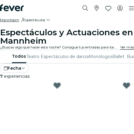
Mannheim
Espectáculos
Espectáculos y Actuaciones en
Mannheim
¿Buscas algo qué hacer esta noche? Consigue tus entradas para los mejores espectáculos en directo en Mannheim: teatro, shows de comedia, monólogos, magia, y mucho más.
Ver más
Todos
Teatro
Espectáculos de danza
Monólogos
Ballet
Bur
Fecha
7
experiencias