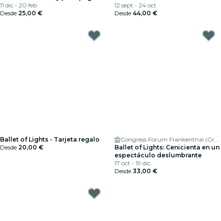
precio?
11 dic - 20 feb
12 sept - 24 oct
Desde
25,00 €
Desde
44,00 €
Ballet of Lights - Tarjeta regalo
Congress Forum Frankenthal (Großer Saal)
Desde
20,00 €
Ballet of Lights: Cenicienta en un
espectáculo deslumbrante
17 oct - 19 dic
Desde
33,00 €