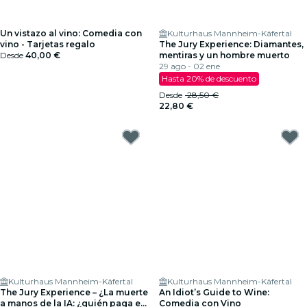
Un vistazo al vino: Comedia con
Kulturhaus Mannheim-Käfertal
vino - Tarjetas regalo
The Jury Experience: Diamantes,
Desde
40,00 €
mentiras y un hombre muerto
29 ago - 02 ene
Hasta 20% de descuento
Desde
28,50 €
22,80 €
Kulturhaus Mannheim-Käfertal
Kulturhaus Mannheim-Käfertal
The Jury Experience – ¿La muerte
An Idiot’s Guide to Wine:
a manos de la IA: ¿quién paga el
Comedia con Vino