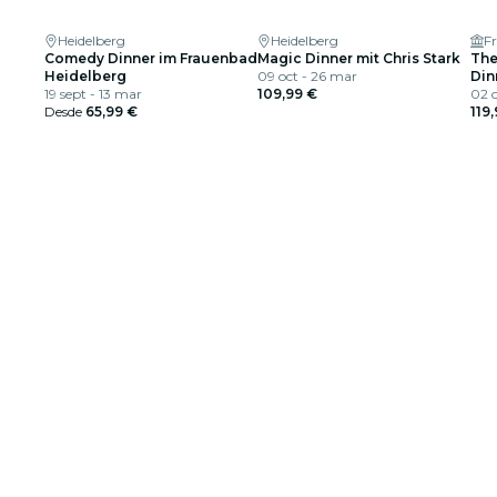
Heidelberg
Heidelberg
F
Comedy Dinner im Frauenbad
Magic Dinner mit Chris Stark
The
Heidelberg
09 oct - 26 mar
Din
19 sept - 13 mar
109,99 €
02 o
Desde
65,99 €
119