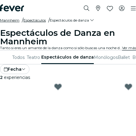
Mannheim
Espectáculos
Espectáculos de danza
Espectáculos de Danza en
Mannheim
Tanto si eres un amante de la danza como si sólo buscas una noche diferente, Mannheim siempre tiene algo que ofrecer a todo el mundo. Desde danza contemporánea hasta ballet y todo lo demás, hay innumerables compañías y producciones entre las que puedes elegir.
Ver más
Espectáculos de danza
Todos
Teatro
Monólogos
Ballet
B
Fecha
2
experiencias