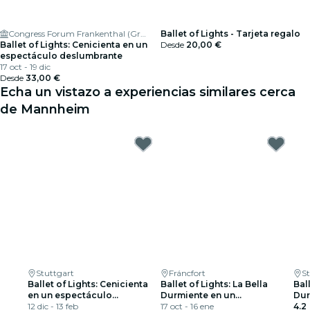
Congress Forum Frankenthal (Großer Saal)
Ballet of Lights - Tarjeta regalo
Ballet of Lights: Cenicienta en un
Desde
20,00 €
espectáculo deslumbrante
17 oct - 19 dic
Desde
33,00 €
Echa un vistazo a experiencias similares cerca
de Mannheim
Stuttgart
Fráncfort
S
Ballet of Lights: Cenicienta
Ballet of Lights: La Bella
Ball
en un espectáculo
Durmiente en un
Dur
deslumbrante
12 dic - 13 feb
espectáculo deslumbrante
17 oct - 16 ene
esp
4.2