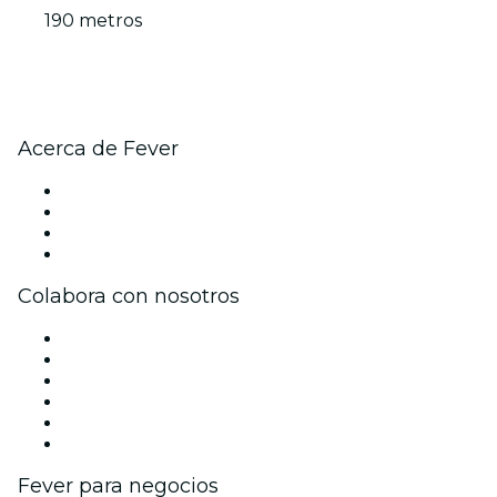
190 metros
Acerca de Fever
Prensa
Únete al equipo
Tarjetas Regalo
Centro de asistencia
Colabora con nosotros
Gestiona tu evento
Publica tu evento
Eventos y beneficios para empresas
Programa de Afiliados
Programa de embajadores e influencers
Colaboraciones de marca
Fever para negocios