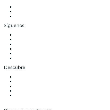
Eventos privados y entradas de grupo
Beneficios corporativos
Tarjetas y cupones de regalo corporativos
Síguenos
Facebook
X (Twitter)
Instagram
TikTok
LinkedIn
Youtube
Descubre
Locales y espacios de eventos en Florencia
Hoy
Mañana
Esta semana
Este fin de semana