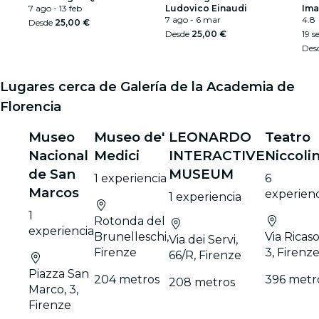
7 ago - 13 feb
Ludovico Einaudi
Ima
7 ago - 6 mar
4.8
Desde
25,00 €
Desde
25,00 €
19 s
Des
Lugares cerca de Galería de la Academia de
Florencia
Museo
Museo de'
LEONARDO
Teatro
Nacional
Medici
INTERACTIVE
Niccolin
de San
MUSEUM
1 experiencia
6
Marcos
experienc
1 experiencia
1
Rotonda del
experiencia
Brunelleschi,
Via Ricasol
Via dei Servi,
Firenze
3, Firenz
66/R, Firenze
Piazza San
204 metros
396 metr
208 metros
Marco, 3,
Firenze